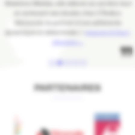
Relations Médias, elle débute sa carrière tout
en achevant ses études chez CTer&co.
Découvrez le portrait d’une adhérente
dynamique et déterminée 👉
apacom.fr/tour-
dhorizon-…
PARTENAIRES