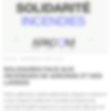
BLOG : DERNIER ARTICLE
SOLIDAIRES FACE AUX
INCENDIES DE GIRONDE ET DES
LANDES
Chers adhérents, chères adhérentes, Bonjour à toutes et
à tous, Depuis le début de l’incendie de Saumos de
mercredi 22 juillet toujours en cours et des villes qui ont