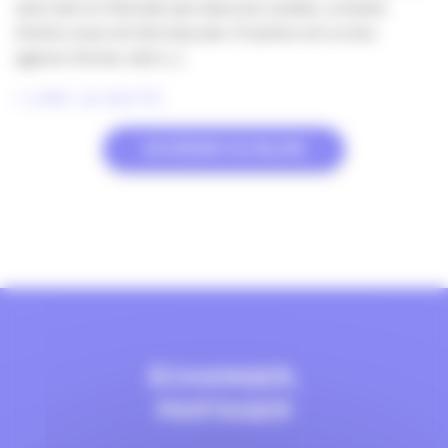
suivi tant en Gironde que dans les Landes, certains
d’entre vous ont été évacués. D’autres ont vu leur
agence fermer, des […]
LIRE LA SUITE
ACCÉDER AU BLOG
ÉCHANGER,
PARTAGER