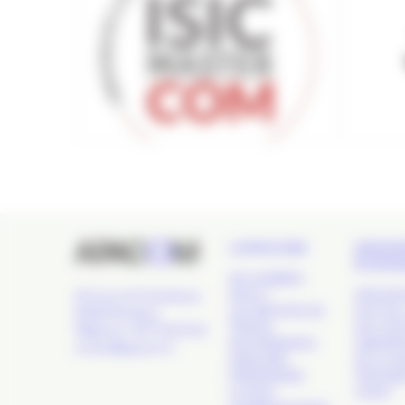
L’APACOM
GRAN
ÉVÉN
QUI SOMMES-
NOUS ?
APACOM
24 Cours de l'Intendance,
LES GROUPES DE
NUIT DE 
33000 Bordeaux
TRAVAIL
NUIT DE
Téléphone : 09 77 93 40 32
GOUVERNANCE
OBSERVA
contact@apacom.fr
ANNUAIRE
DE LA C
PARTENAIRES
TROPHÉE
LE PÔLE
OUEST