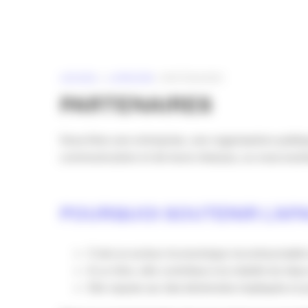
Panneau de gestion des cookies
ACCUEIL
»
L’APACOM
»
PARTENAIRES
PARTENAIRES
Vous êtes une entreprise, une organisation publiqu
communication et de leurs réseaux, ou vous souha
POURQUOI SOUTENIR L’AP
C’est un acteur économique incontournable
A ce titre, elle contribue à la vitalité du ti
Elle repose sur des bénévoles impliqués et 