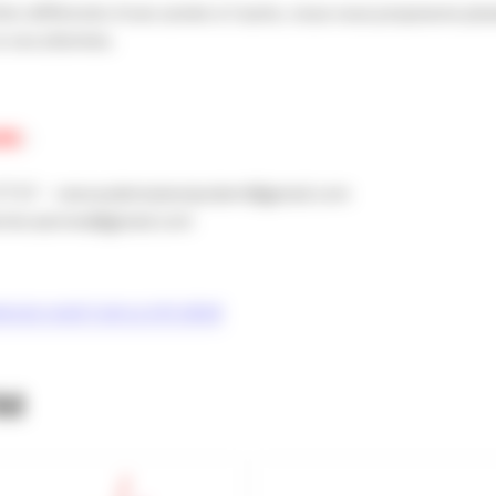
e différente d’une année à l’autre, nous vous proposons plusie
 vos attentes.
RE
:
 77 57 – vescaudemaisonjoubert@gmail.com
erine.sarnow@gmail.com
 SUD-OUEST SUR LE SITE DÉDIÉ
UM