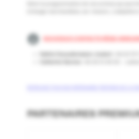
Selon la programmation de nos actions qui peut êtr
échange marchandises, sur-mesure…) adaptées à
NOUVEAUX CONTACTS RÉGIE ANNUAI
Valérie Escaudemaison-Joubert
: 06 63 79
Catherine Sarnow
: 06 20 51 69 20 – cath
RETROUVEZ TOUS NOS PARTENAIRES TROPHEES DE LA COM
PARTENAIRES PREMI