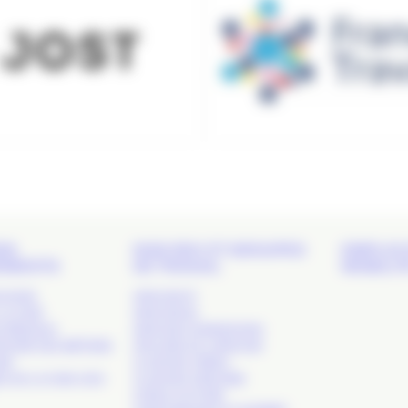
DS
NOS RDV ET GROUPES
EMPLOI 
EMENTS
DE TRAVAIL
MOBILIT
 SHOW
APACOM 47
LA COM’
APACOM 64
S RÉSEAUX
APACOM CONNEXIONS
TOIRE DES MÉTIERS
ATELIERS DE L’APACOM
OM’
CLUB DES CRÉAS
S DE LA COM. SUD-
CLUB DES DIRCOMS
COM & CULTURE