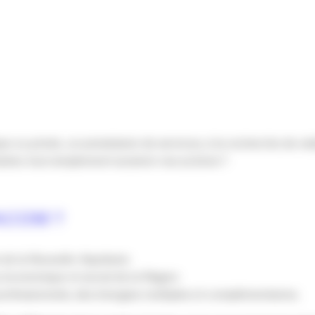
e ou privée, un prestataire de services, à la recherche de visi
itez tout simplement soutenir nos actions ?
ACOM ?
 de la Nouvelle-Aquitaine
ssu économique et social de la Région
professionnels, des énergies multiples et complémentaires.