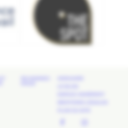
ET
REJOIGNEZ-
ANNUAIRE
É
NOUS
LE BLOG
ESPACE ADHÉRENT
MENTIONS LÉGALES
PLAN DU SITE
FACEBOOK
TWITTER
LINKEDIN
INSTAGR