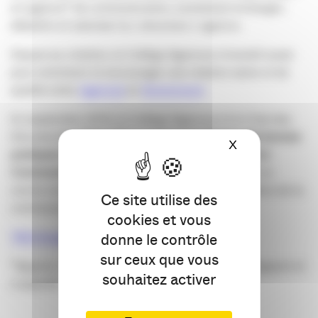
en agence* de communication, souhaitant échanger,
débattre et valoriser la « structure » agence.
Depuis sa création, le Collège Agences s’investit aussi
pour entretenir et encourager une relation saine et de
qualité entre
Agences
et
Annonceurs
En septembre 2014, le Collège Agences et le Club des
Dircoms de l’APACOM co-signent
la Charte des bonnes
X
Masquer le ba
pratiques de consultation des Agences Conseil en
Communication
: 4 engagements qui défendent un
cercle vertueux dans lequel l’ensemble des métiers de la
Ce site utilise des
communication sortiront grandis.
cookies et vous
Télécharger la Charte en format PDF
donne le contrôle
sur ceux que vous
*Agence : entreprise constituée d’au moins 1 dirigeant et
souhaitez activer
2 salariés