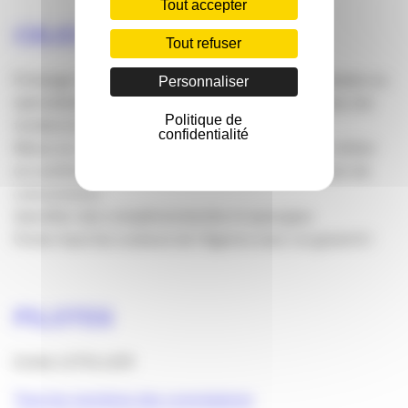
Tout accepter
OBJECTIFS
Tout refuser
Échanger entre agences de communication, globales ou
Personnaliser
spécialisées, sur les métiers, les bonnes pratiques, les
Politique de
tendances et évolutions
confidentialité
Mieux se connaître entre agences, pour vivre le métier
en confrères et consœurs et non dans une posture de
concurrence.
Identifier des complémentarités et synergies
Porter haut les couleurs de l’Agence avec un grand A !
PILOTES
Emilie LETELLIER
Tous les membres des commissions