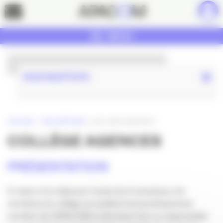
Panneau de gestion des cookies
Contact
MENU
NAVIGATION
ACCUEIL
»
RDV MÉTIERS
»
COLLÈGE AGENCES
COLLÈGE AGENCES
PRÉSENTATION
A raison d’un déjeuner toutes les 6 semaines, les
membres du collège accueillent tout professionnel,
membre de l’APACOM et directeur·rice ou responsable