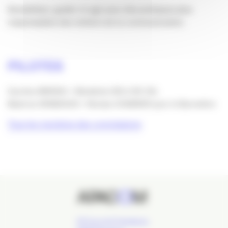
Sensibiliser, guider et agir pour des pratiques plus
responsables des métiers de la communication.
PILOTES
Caroline MARAIS + Bénédicte DELU DE CAL
Béatrice VENDEAUD + Nicolas CHABRIER pour le Baromètre
Tous les membres des commissions
24 Cours de l'Intendance,