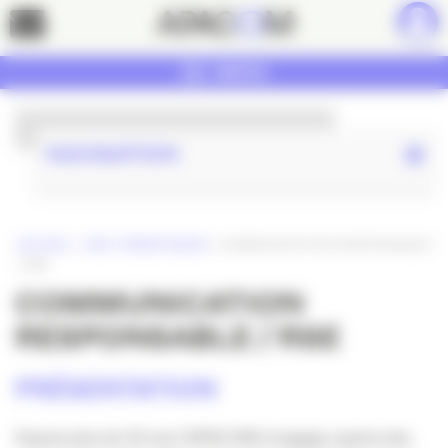
Panneau de gestion des cookies
Contact
MENU
NAVIGATION
ACCUEIL
»
RDV THÉMATIQUES
»
COMMUNICATION RESPONSABLE
/ RSE
COMMUNICATION
RESPONSABLE / RSE
PRÉSENTATION
Depuis plus de 20 ans l’APACOM s’engage auprès des