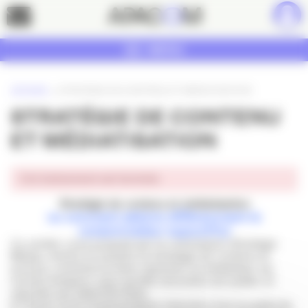
Panneau de gestion des cookies
Contact
MENU
ACCUEIL
»
STRATÉGIE DE CONTENU ET MÉDIATISATION
STRATÉGIE DE CONTENU
ET MÉDIATISATION
Cet événement est terminé.
Stratégie de contenu et médiatisation
ou comment séduire différemment le
consommateur aujourd’hui
Ce rendez-vous proposé par la commission Stratégie
Média, mettra en lumière la stratégie de contenu et
surtout, comment la faire rayonner, la médiatiser via
l’achat d’espace, pour qu’elle rencontre son public et
réponde aux objectifs fixés.
A l’heure où le consommateur cherche à fuir la publicité,