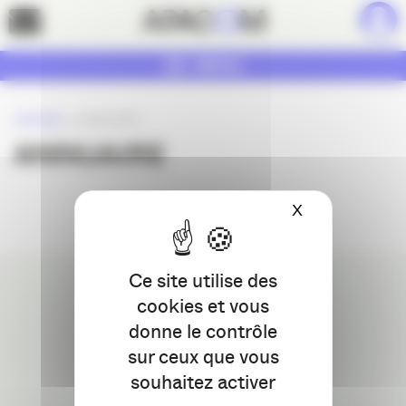
Panneau de gestion des cookies
Contact
MENU
ACCUEIL
»
ANNUAIRE
ANNUAIRE
X
Masquer le ba
Ce site utilise des
cookies et vous
donne le contrôle
24 Cours de l'Intendance,
sur ceux que vous
33000 Bordeaux
Téléphone : 09 77 93 40 32
souhaitez activer
contact@apacom.fr