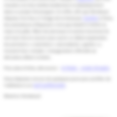
investie à la fois intellectuellement et physiquement
dans ce projet d’envergure. En effet, afin que Bordeaux
dispose d’un lieu à l’image de la fameuse
Cantine
à Paris,
les animateurs d’Aquinum n’ont pas hésité à mettre la
main à la pâte. Muni de pinceaux et autres tournevis ils
ont tout mis en oeuvre pour qu’en ce début septembre
les premiers « coworkers » ascendants « geeks » y
trouvent leur compte. L’inauguration officielle se
déroulera début octobre.
Pour plus d’infos, découvrez :
le Node – mode d’emploi.
Vous disposez encore de quelques jours pour profiter de
l’adhésion à un
tarif préférentiel
.
Béatrice Vendeaud