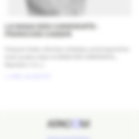
LA SAGA DES CANDIDATS :
FRANCOIS CASSIN
François Cassin, directeur artistique, prend aujourd’hui
toute sa place dans LA SAGA DES CANDIDATS,…
Rejoindra-t-il [...]
LIRE LA SUITE
24 Cours de l'Intendance,