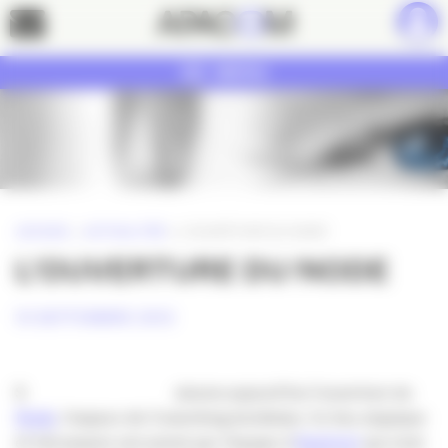
Panneau de gestion des cookies
Contact
MENU
ACCUEIL
»
ACTUALITÉS
»
L’OUVERTURE DU NODE
L’OUVERTURE DU NODE
10 SEPTEMBRE 2012
S
aluons aujourd’hui l’ouverture du
Node
, l’espace de Coworking bordelais. Ce lieu atypique
et nécessaire est animé par l’équipe d’
Aquinum
qui s’est