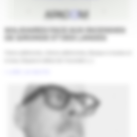
SOLIDAIRES FACE AUX INCENDIES
DE GIRONDE ET DES LANDES
Chers adhérents, chères adhérentes, Bonjour à toutes et
à tous, Depuis le début de l’incendie [...]
LIRE LA SUITE