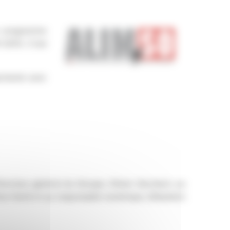
n programme
-2015. C’est
portante avec
recteur général du Groupe, Olivier Gerolami, au
 Yves Harté et au responsable numérique, Sébastien