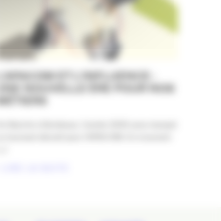
L’APACOM ET L’INFLUENCE :
UNE NOUVELLE ÈRE POUR NOS
MÉTIERS
e Biarritz à Bordeaux, l’année 2025 aura marqué
n tournant décisif pour l’APACOM. En s’ouvrant
..]
LIRE LA SUITE