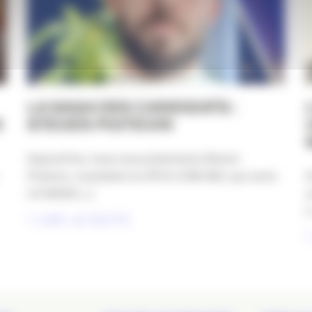
LA SAGA DES CANDIDATS :
N
STEVEN POITEVIN
Aujourd’hui, nous vous présentons Steven
Poitevin, consultant en RP & COM 360, qui ouvre
D
LA SAGA [...]
u
[.
LIRE LA SUITE