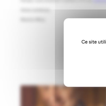
Rendez-vous vendredi 17 janvier à 11 h au
Ciném
Venez nombreux.
Maxime Mézy
Ce site uti