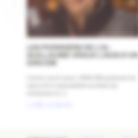
LES PIONNIERS DE L’IA :
GUILLAUME VRAUX L’AVIS D’U
DIRCOM
Comme vous le savez, l’APACOM questionne les
enjeux de la responsabilité sociétale des
entreprises et [...]
LIRE LA SUITE