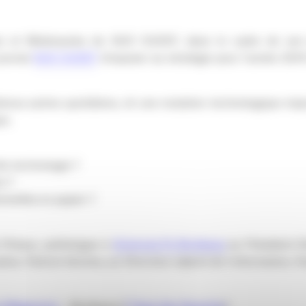
utes et Mobinautes de SUD OUEST, dans le cadre de so
journal
SUD OUEST
d’exposer sa stratégie pour l’année 2014
ombreux autres quotidiens, vit une mutation technologique im
ue.
te technologie ?
n ?
onnelles en papier ?
 Petaux, politologue à
Sciences Po Bordeaux
au Président-Di
ation, Patrick Venries, au Directeur adjoint de l’information,