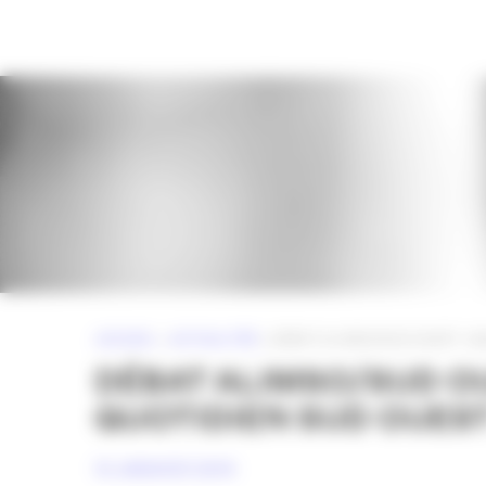
Panneau de gestion des cookies
ACCUEIL
»
ACTUALITÉS
»
DÉBAT ALIMSO/SUD OUEST : QU
DÉBAT ALIMSO/SUD OU
QUOTIDIEN SUD OUEST
15 JANVIER 2014