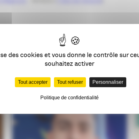
a Mégarama
– Bordeaux (
7 Quai des Queyries
)
lise des cookies et vous donne le contrôle sur c
PARTAG
souhaitez activer
Tout accepter
Tout refuser
Personnaliser
VOUS AIMEREZ AUSSI
Politique de confidentialité