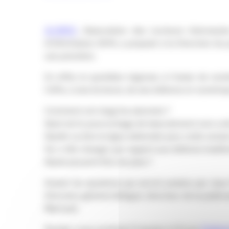
ALIMSO
, Association des Lecteurs Interna
d’information 2014, a proposé à la Direction du 
une première.
En effet, le quotidien régional, à l’instar de n
l’offre, à ses lecteurs, de ses éditions en numériq
Comment ont réagi les abonnés ?
Quel est le pourcentage de basculement vers cet
Quelle va être la ligne éditoriale pour cette versio
Va-t-elle changer par rapport aux éditions traditi
Quels peuvent être les plus ?
Autant de questions qui seront posées par Jean
Directeur général délégué, directeur de la public
Marraud.