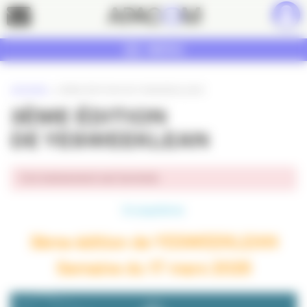
Panneau de gestion des cookies
Contact
MENU
ACCUEIL
»
3ÈME ÉDITION DE YESWEEKLEAN
3ÈME ÉDITION
DE YESWEEKLEAN
Cet événement est terminé.
Ecosystème
3ème édition de YESWEEKLEAN
Semaine du 17 mars 2025