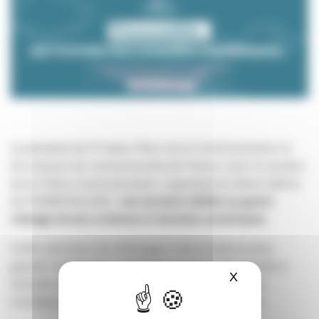
La semaine du 17 mars,
Place de la Communication et
les réseaux de communicants de France, avec le soutien
de la Filière Communication, organisent la 3ème édition
de YESWEEKLEAN :
une semaine dédiée au grand
ménage de ses contenus et données numériques
.
Cette opération de nettoyage s’inscrit dans la plus
grande mobilisation citoyenne et environnementale à
X
Masquer le ba
l’échelle mondiale : le
Digital CleanUp
, la Journée
mondiale du nettoyage des données numériques.