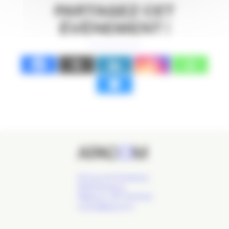
PARTAGEZ CET
ÉVÉNEMENT !
24 Cours de l'Intendance,
33000 Bordeaux
Téléphone : 09 77 93 40 32
contact@apacom.fr