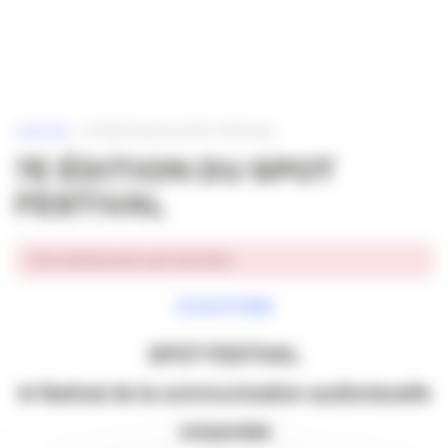
Panneau de gestion des cookies
ACCUEIL
»
7E ÉDITION DU SPOT FESTIVAL
7E ÉDITION DU SPOT
FESTIVAL
Cet événement est terminé.
ECOSYSTEME
SPOT FESTIVAL
le festival de la communication audiovisuelle
corporate