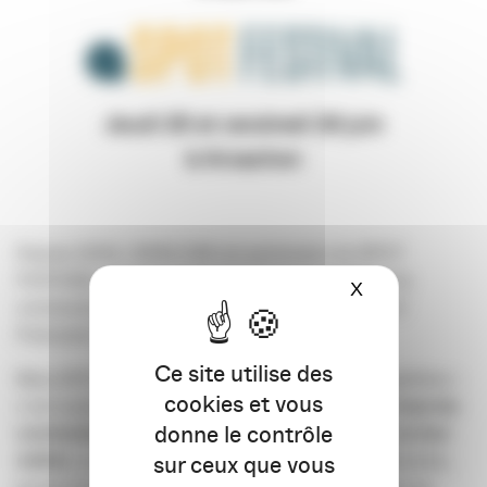
Jeudi 25 et vendredi 26 juin
à Arcachon
Depuis 2020, l’APACOM est partenaire du SPOT
FESTIVAL, premier événement national dédié à la
X
Masquer le ba
communication audiovisuelle corporate – Films /
Podcasts / Photos.
Ce site utilise des
Mais SPOT Festival, c’est bien plus qu’une compétition :
cookies et vous
c’est aussi un
rendez-vous incontournable pour tous les
donne le contrôle
communicant·e·s, quels que soient leur secteur ou leur
métier,
un point de convergence où les communicants,
sur ceux que vous