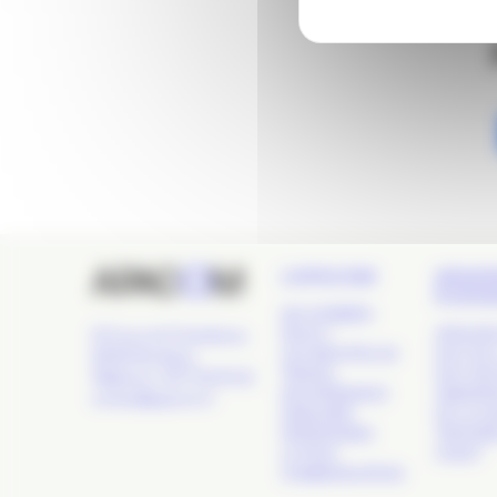
L’APACOM
GRAN
ÉVÉN
QUI SOMMES-
NOUS ?
APACOM
24 Cours de l'Intendance,
LES GROUPES DE
NUIT DE 
33000 Bordeaux
TRAVAIL
NUIT DE
Téléphone : 09 77 93 40 32
GOUVERNANCE
OBSERVA
contact@apacom.fr
ANNUAIRE
DE LA C
PARTENAIRES
TROPHÉE
LE PÔLE
OUEST
COMMUNICATION