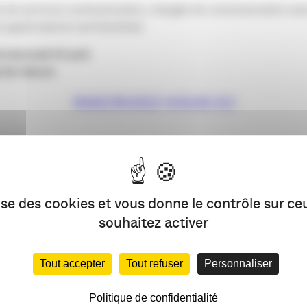
es de services communication, chargés de communication exer
u ayant exercé ces fonctions.
d mercredi 10 avril
e de chacun
INSCRIVEZ-VOUS ICI
URE, 33300 BORDEAUX.
lise des cookies et vous donne le contrôle sur c
souhaitez activer
Tout accepter
Tout refuser
Personnaliser
Politique de confidentialité