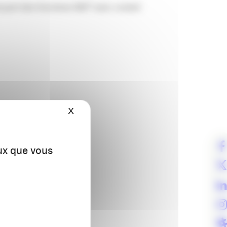
çant des fonctions 360° avec conseil
X
Masquer le bandeau des cookies
eux que vous