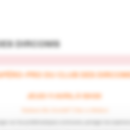
DES DIRCOMS
APÉRO-PRO DU CLUB DES DIRCOM
JEUDI 11 AVRIL À 18H30
Radisson Blu-DockG6* / Bar Le Wallace
nger sur les problématiques communes, partager les expérien