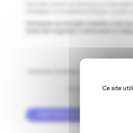
Rencontre ouverte aux directeurs et responsabl
stratégique ou encadrement d’équipe, en poste o
Participation sur inscription préalable au plus tar
Entrée libre et gratuite / Consommation à charg
* RADISSON BLU DE BORDEAUX – DOCKG6, 63 RUE LUCIEN FA
Ce site uti
VOIR TOUS LES ÉVÉNEMENTS