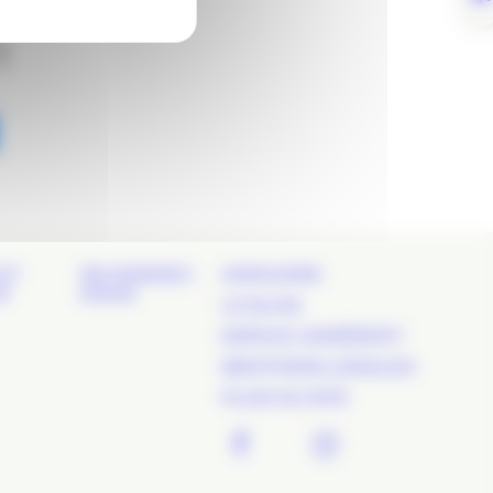
!
ET
REJOIGNEZ-
ANNUAIRE
É
NOUS
LE BLOG
ESPACE ADHÉRENT
MENTIONS LÉGALES
PLAN DU SITE
FACEBOOK
TWITTER
LINKEDIN
INSTAGR