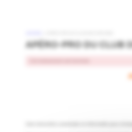
Panneau de gestion des cookies
ACCUEIL
»
APÉRO-PRO DU CLUB DES DIRCOMS
APÉRO-PRO DU CLUB 
Cet événement est terminé.
Une rencontre conviviale et informelle pour écha