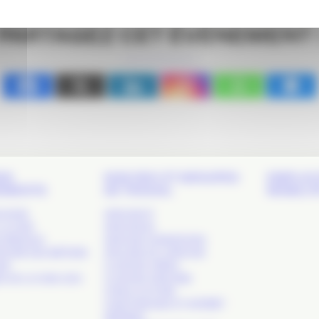
PARTAGEZ CET ÉVÉNEMENT 
DS
NOS RDV ET GROUPES
EMPLOI 
EMENTS
DE TRAVAIL
MOBILIT
 SHOW
APACOM 47
LA COM’
APACOM 64
S RÉSEAUX
APACOM CONNEXIONS
TOIRE DES MÉTIERS
ATELIERS DE L’APACOM
OM’
CLUB DES CRÉAS
S DE LA COM. SUD-
CLUB DES DIRCOMS
COM & CULTURE
COM PUBLIQUE ET INTÉRÊT
GÉNÉRAL