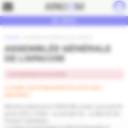
Panneau de gestion des cookies
Contact
MENU
ACCUEIL
»
ASSEMBLÉE GÉNÉRALE DE L’APACOM
ASSEMBLÉE GÉNÉRALE
DE L’APACOM
Cet événement est terminé.
Le rendez-vous fondamental de la vie de notre
association !
Membres adhérents de l’APACOM, rendez-vous jeudi 26
janvier 2017, à 11h30 – accueil dès 11h – au Marché des
Douves* à Bordeaux.
Le bulletin de participation à l’AG est disponible en