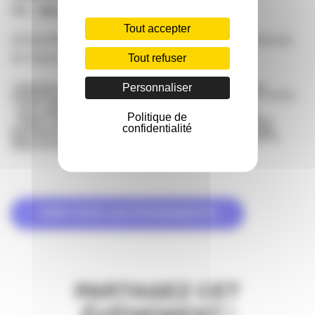
11h – Marché des Douves
Tout accepter
Entrée/Participation réservée aux membres adhérents
de l’association.
Tout refuser
Personnaliser
* MARCHÉ DES DOUVES : 4 RUE DES DOUVES 33800 BORDEAUX
(QUARTIER SAINT-MICHEL, PRÈS DE LA PLACE DES CAPUCINS). ACCÈS :
– VCUB : STATION CAPUCINS À 200M
– BUS : ARRÊT CAPUCINS À 200M – LIGNES 1, 11, 15, 20, 45, 58
Politique de
– TRAM : LIGNE A STATION PORTE BOURGOGNE À 700M, LIGNE B
confidentialité
STATION VICTOIRE À 500M, LIGNE C STATION ST-MICHEL À 400M
PARCS DE STATIONNEMENT : CAPUCINS À 50M, ANDRÉ MEUNIER À
300M, VICTOIRE À 500 M
VOIR TOUS LES ÉVÉNEMENTS
PARTAGEZ CET