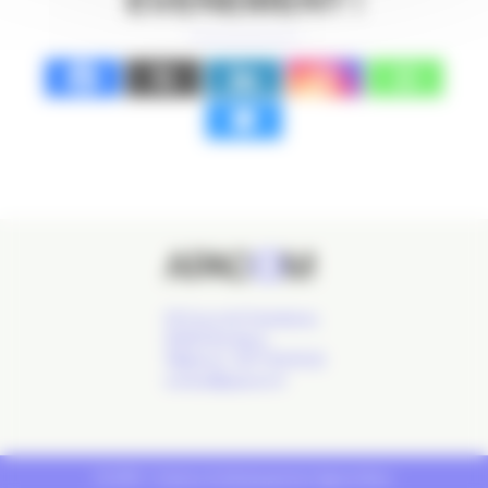
ÉVÉNEMENT !
24 Cours de l'Intendance,
33000 Bordeaux
Téléphone : 09 77 93 40 32
contact@apacom.fr
© 2019 - Création & développement
Agence Buzz