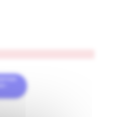
RIPTION
T :