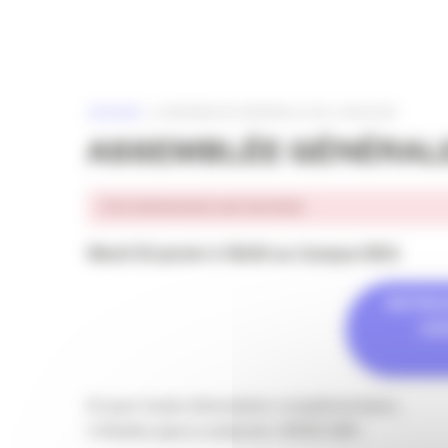
Panneau de gestion des cookies
ACCUEIL
»
ASSEMBLÉE GÉNÉRALE DE L’APACOM
ASSEMBLÉE GÉNÉRALE
Cet événement est terminé.
Mardi 30 janvier à 18h30 au Campus ISEG
RETROU
DA
Et pour toute information complémentaire,
n’hésitez pas à contacter l’APACOM !