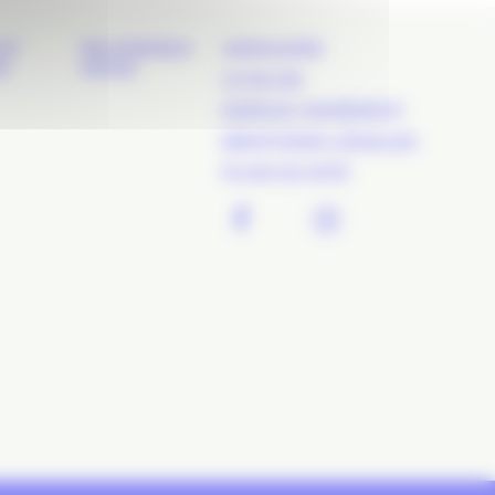
ET
REJOIGNEZ-
ANNUAIRE
É
NOUS
LE BLOG
ESPACE ADHÉRENT
MENTIONS LÉGALES
PLAN DU SITE
FACEBOOK
TWITTER
LINKEDIN
INSTAGR