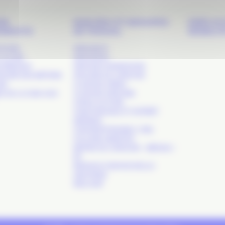
DS
NOS RDV ET GROUPES
EMPLOI 
EMENTS
DE TRAVAIL
MOBILIT
 SHOW
APACOM 47
LA COM’
APACOM 64
S RÉSEAUX
APACOM CONNEXIONS
TOIRE DES MÉTIERS
ATELIERS DE L’APACOM
OM’
CLUB DES CRÉAS
S DE LA COM. SUD-
CLUB DES DIRCOMS
COM & CULTURE
COM PUBLIQUE ET INTÉRÊT
GÉNÉRAL
COM RESPONSABLE / RSE
COLLÈGE AGENCES
MATINS DE L’APACOM – MÉDIAS /
RP
RÉSEAUX COM NOUVELLE-
AQUITAINE
WELCOM’