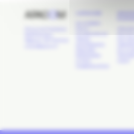
L’APACOM
GRAN
ÉVÉN
QUI SOMMES-
NOUS ?
APACOM
24 Cours de l'Intendance,
LES GROUPES DE
NUIT DE 
33000 Bordeaux
TRAVAIL
NUIT DE
Téléphone : 09 77 93 40 32
GOUVERNANCE
OBSERVA
contact@apacom.fr
ANNUAIRE
DE LA C
PARTENAIRES
TROPHÉE
LE PÔLE
OUEST
COMMUNICATION