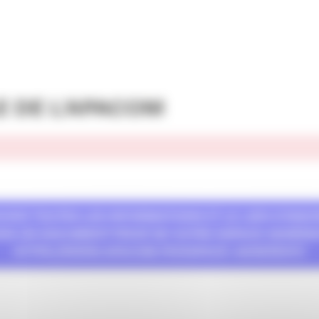
 DE L’APACOM
VEZ TOUTES LES INFORMATIONS ET LE LIEN D’INSC
NS UN DOCUMENT PRIVÉ DE VOTRE ESPACE ADHÉREN
HTTPS://WWW.APACOM.FR/ESPACE-ADHERENT/