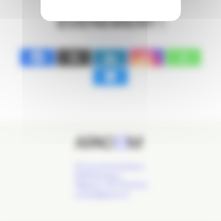
PARTAGEZ CET
ÉVÉNEMENT !
24 Cours de l'Intendance,
33000 Bordeaux
Téléphone : 09 77 93 40 32
contact@apacom.fr