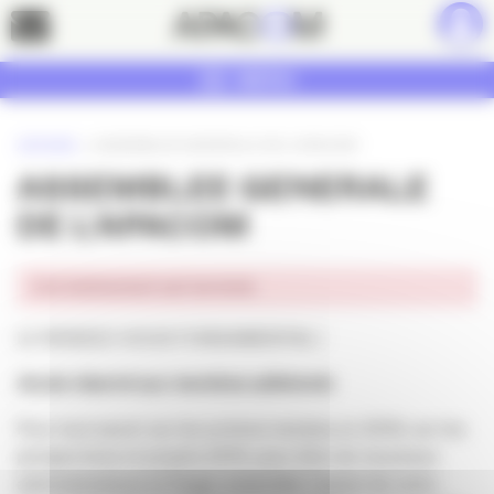
Panneau de gestion des cookies
Contact
MENU
ACCUEIL
»
ASSEMBLEE GENERALE DE L’APACOM
ASSEMBLEE GENERALE
DE L’APACOM
Cet événement est terminé.
LE RENDEZ-VOUS FONDAMENTAL !
Accès réservé aux membres adhérents
Pour tout savoir sur les actions menées en 2018, sur les
perspectives et projets 2019, pour élire de nouveaux
administrateurs et forger ensemble l’avenir de notre