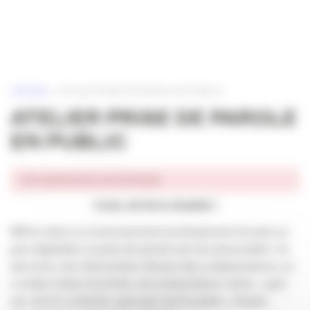
Panneau de gestion des cookies
ACCUEIL
»
ATELIER PRISE DE PAROLE EN PUBLIC
ATELIER PRISE DE PAROLE
EN PUBLIC
Cet événement est terminé.
L’oral, clé de la réussite !
Même dans un environnement professionnel de plus en
plus digitalisé, la prise de parole est incontournable. Un
discours, une intervention devant des collaborateurs, un
compte rendu d’activité, une présentation client… quel
que soit le contexte, quel que soit le public, chaque