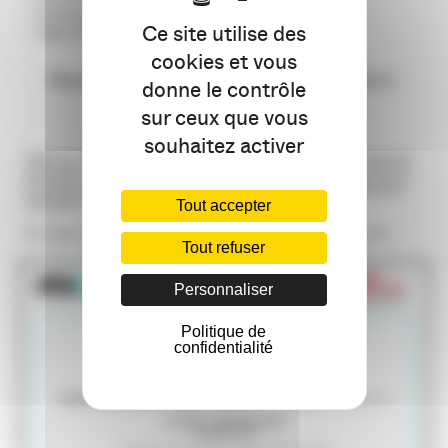
– Echanges / Questions
Ce site utilise des
– Déjeuner à proximité
cookies et vous
Places limitées. Inscription obligatoire par email à :
donne le contrôle
apacom64@apacom-aquitaine.com
sur ceux que vous
souhaitez activer
Selon le format habituel, nous vous proposons ensuite de déjeuner
ensemble à proximité et avec nos hôtes, merci de préciser lors de
l’inscription, pour ceux qui souhaitent se joindre à nous (paiement
individuel sur place).
Tout accepter
En savoir plus sur l’entreprise : http://www.tissage-moutet.com
Tout refuser
Personnaliser
Politique de
confidentialité