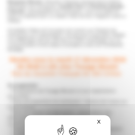
Benjamin Moutet
, Directeur Général représentant la 5ème
génération de l’entreprise,
Camille Prat
et
Charlotte Abadie-
Laborde
, scénographes de l’exposition, nous accueilleront
toute la matinée pour un atelier-visite de leur magasin-usine à
Orthez.
Cet Atelier-Visite est l’occasion de revenir sur l’histoire de
l’entreprise sur 5 générations, de parcourir l’exposition dédiée
à la célébration de ses 100 ans en 2019, d’échanger sur sa
communication et les enjeux et projets à venir de l’entreprise
familiale.
Rendez-vous le mardi 17 décembre 2019
De 9h30 à 12h chez Tissage Moutet
Rue du Souvenir Français 64 300 Orthez
Au programme :
– Présentation de Tissage Moutet et son implantation
aujourd’hui
– Visite de l’exposition du centenaire : histoire de l’usine sur
5 générations
– Visite de l’atelier de fabrication : présentation des
différentes étapes de fabrication (création, tissage,
X
Masquer le ba
confection…)
– Présentation de la communication dédiée au centenaire
– Et demain ? Les enjeux et les projets à venir