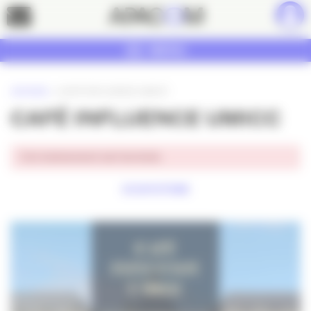
Panneau de gestion des cookies
Contact
MENU
ACCUEIL
»
CAFÉ INFLUENCE UMICC
CAFÉ INFLUENCE UMICC
Cet événement est terminé.
ECOSYSTEME