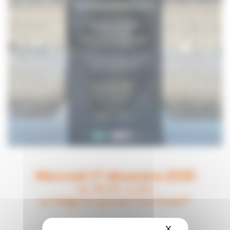
Mercredi 17 décembre 2025
de 18h30
à 20h
au Siège du groupe Sud Ouest*
X
Masquer le ba