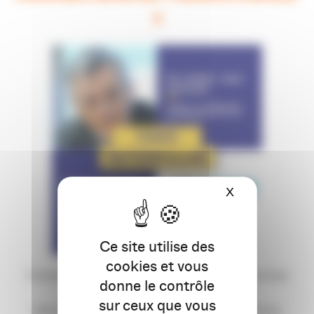
?
X
Masquer le ba
Ce site utilise des
cookies et vous
Comment ou pourquoi tombe-t-on amoureux d’une
donne le contrôle
marque ?
sur ceux que vous
Une conférence proposée par le Club de la Com,