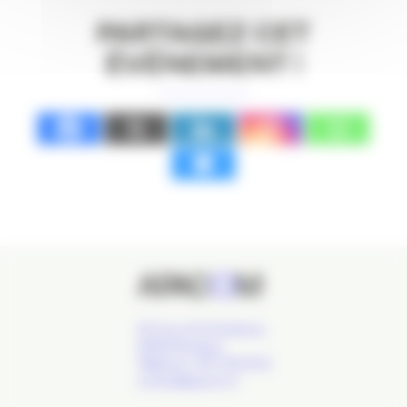
PARTAGEZ CET
ÉVÉNEMENT !
24 Cours de l'Intendance,
33000 Bordeaux
Téléphone : 09 77 93 40 32
contact@apacom.fr