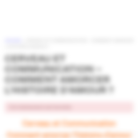
Panneau de gestion des cookies
ACCUEIL
»
CERVEAU ET COMMUNICATION – COMMENT AMORCER
L’HISTOIRE D’AMOUR ?
CERVEAU ET
COMMUNICATION –
COMMENT AMORCER
L’HISTOIRE D’AMOUR ?
Cet événement est terminé.
Cerveau et Communication
Comment amorcer l’histoire d’amour