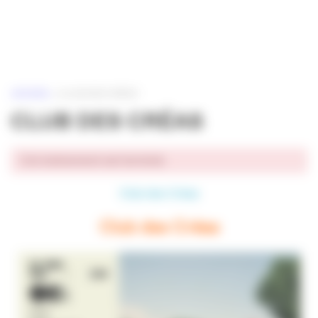
Panneau de gestion des cookies
ACCUEIL
»
CLUB DES CRÉAS
CLUB DES CRÉAS
Cet événement est terminé.
Club des Créas
Club des Créas