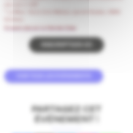
plus tard J-1 SVP
* La Méca : Parvis Corto Maltese, quai de Paludate, 33800
Bordeaux.
En savoir plus sur Le Club des Créas
INSCRIPTION ICI
VOIR TOUS LES ÉVÉNEMENTS
PARTAGEZ CET
ÉVÉNEMENT !