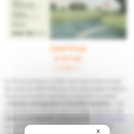
mardi 14 mai
de 18h à 22h
à la Méca *
Le 14 mai prochain, le FRAC ouvre ses portes au Club
des créas de l’APACOM pour une visite guidée inédite à
travers sa nouvelle exposition consacrée à la photo
«
Arpenter, photographier la Nouvelle-Aquitaine
« . Cet
évènement se prolongera par une table ronde sur «
Le
métier de photographe à l’heure de l’IA
».
Pierre Grenet
nous partagera son expérience et son analyse sur
X
Masquer le ba
l’arrivée de l’IA dans nos métiers.