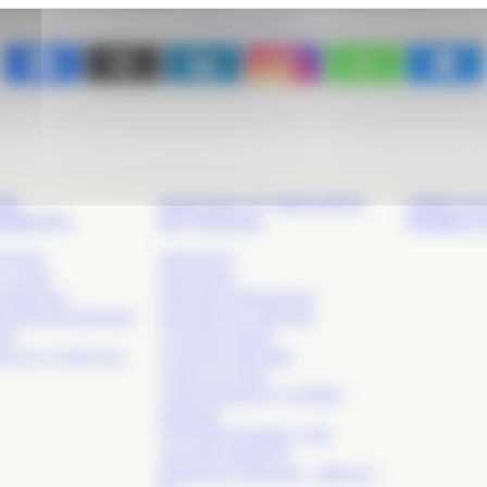
DS
NOS RDV ET GROUPES
EMPLOI 
EMENTS
DE TRAVAIL
MOBILIT
 SHOW
APACOM 47
LA COM’
APACOM 64
S RÉSEAUX
APACOM CONNEXIONS
TOIRE DES MÉTIERS
ATELIERS DE L’APACOM
OM’
CLUB DES CRÉAS
S DE LA COM. SUD-
CLUB DES DIRCOMS
COM & CULTURE
COM PUBLIQUE ET INTÉRÊT
GÉNÉRAL
COM RESPONSABLE / RSE
COLLÈGE AGENCES
MATINS DE L’APACOM – MÉDIAS /