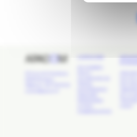
L’APACOM
GRAN
ÉVÉN
QUI SOMMES-
NOUS ?
APACOM
24 Cours de l'Intendance,
LES GROUPES DE
NUIT DE 
33000 Bordeaux
TRAVAIL
NUIT DE
Téléphone : 09 77 93 40 32
GOUVERNANCE
OBSERVA
contact@apacom.fr
ANNUAIRE
DE LA C
PARTENAIRES
TROPHÉE
LE PÔLE
OUEST
COMMUNICATION