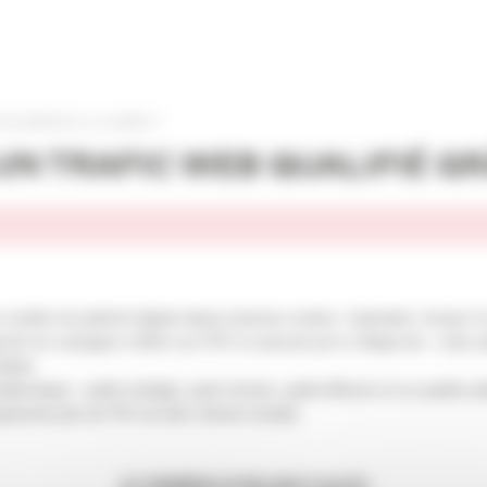
É GRÂCE À LA VIDÉO ?
 TRAFIC WEB QUALIFIÉ GRÂ
n matière de publicité digitale depuis plusieurs années.
Cependant, lorsque l’
jectifs de campagne à définir aux KPIs en passant par le ciblage des « early 
édiats.
oblématique : quelle stratégie, quels formats, quelle diffusion et sur quelles
présente près de 70% du trafic internet mondial.
LE VENDREDI 24 MAI 2019 À OLATU