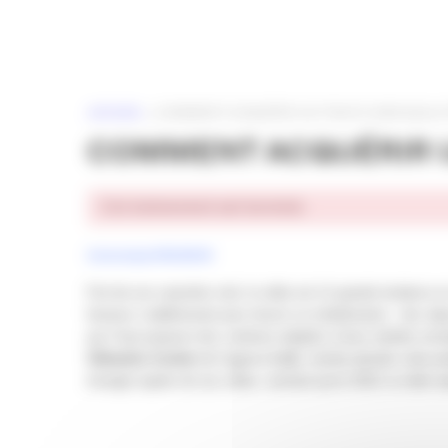
Panneau de gestion des cookies
ACCUEIL
»
COMMENT ACQUÉRIR UN TRAFIC WEB QUALIFI
COMMENT ACQUÉRIR UN
Cet événement est terminé.
Communiqué APACOM 64
Fort de son caractère viral, la vidéo est LA grande tendance e
facteurs s’additionnent pour réussir sa médiatisation : des ob
qui il faut proposer des contenus adaptés à leurs intérêts imm
Sébastien Cordon
de l’agence
Link
, viendra aborder cette pr
émerger auprès de ses cibles, sachant qu’en 2019, la vidéo re