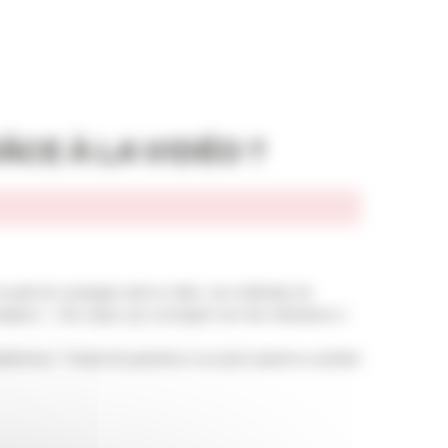
CE À LA VIDÉO ?
on parle de campagne web en vidéo, une multitudes de
adopters ».
Des enjeux qui convergent vers des utilisateurs à
 plateformes ? Autant de questions à se poser quand on souhaite