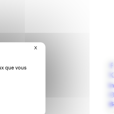
X
Masquer le bandeau des cookies
eux que vous
!