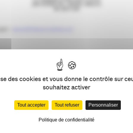
(100 AVENUE DE L’ADOUR, ANGLET)
DE 12H À 14H
mail
à :
apacom64@apacom-aquitaine.com
es audiences.
trafic web et atteindre vos futurs clients.
lise des cookies et vous donne le contrôle sur c
souhaitez activer
Tout accepter
Tout refuser
Personnaliser
Politique de confidentialité
PARTAGEZ CET ÉVÉNEMENT 