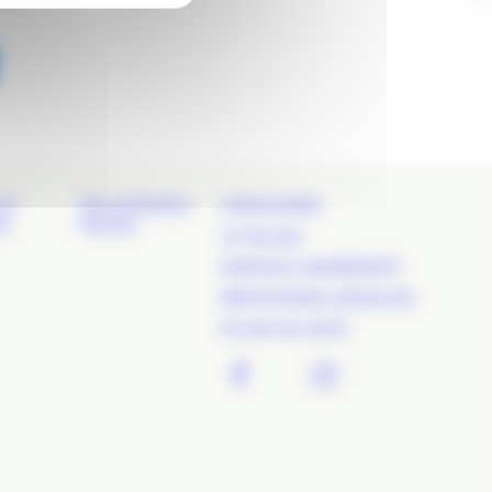
ET
REJOIGNEZ-
ANNUAIRE
É
NOUS
LE BLOG
ESPACE ADHÉRENT
MENTIONS LÉGALES
PLAN DU SITE
FACEBOOK
TWITTER
LINKEDIN
INSTAGR