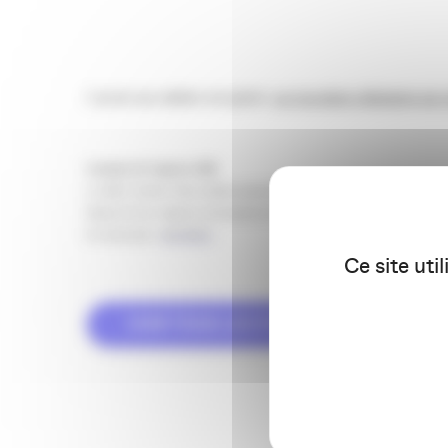
L’accès aux ateliers est gratuit,
sur inscription obligatoire par 
A propos de l’agence LINK
La vidéo. Internet. Deux médias aujourd’hui incontournables pour atteindre s
Depuis 10 ans, l’agence Link propose de réunir ces 2 leviers pour booster votre 
En savoir plus :
http://link.fr
Ce site uti
VOIR TOUS LES ÉVÉNEMENTS