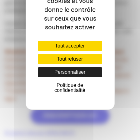
cookies et vous
général de l’APACOM et pilote de la commission IA et
donne le contrôle
pratiques responsables.
sur ceux que vous
Gratuit : une participation volontaire auprès du café
souhaitez activer
Héméra sera appréciée. Possibilité de commander café,
boissons et pâtisseries.
Tout accepter
Modalités de participation et informations pratiques
Evénement ouvert à tous, adhérents et non adhérents
Tout refuser
Participation sur inscription obligatoire au plus tard
Personnaliser
mercredi 17 décembre SVP, et dans la limite des places
disponibles
Politique de
*Coworking Héméra : 35 boulevard de la République à
confidentialité
Agen
INSCRIPTION ICI
En savoir plus sur APACOM 47