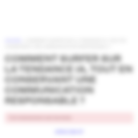
Panneau de gestion des cookies
ACCUEIL
»
COMMENT SURFER SUR LA TENDANCE IA, TOUT EN
CONSERVANT UNE COMMUNICATION RESPONSABLE ?
COMMENT SURFER SUR
LA TENDANCE IA, TOUT EN
CONSERVANT UNE
COMMUNICATION
RESPONSABLE ?
Cet événement est terminé.
APACOM 47