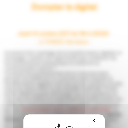
Dompter le digital
Jeudi 12 octobre 2017 de 19h à 20h30
à l’INSEEC Bordeaux
Comment tirer avantage de la transformation digitale et
l’envisager comme une opportunité pour améliorer les
fonctionnements transversaux et renforcer la
communication interne ?
Comment les professionnels de la communication
peuvent-ils réaffirmer la conviction selon laquelle la
transformation digitale n’est pas qu’une question d’outils
mais une façon d’être et de travailler ensemble ?Cette
soirée-débat propose d’échanger sur ces questions au
cœur de nos métiers et notamment la transformation du
métier de communicant interne.La soirée commencera
par une
retransmission de la conférence nationale*
en
direct à Paris suivi d’un débat animé en local par
Marina
Bellouin-Volant
, fondatrice de MBV.com – Les ateliers
X
Masquer le ba
de la communication et responsable Afci Nouvelle