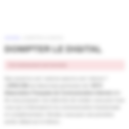
Panneau de gestion des cookies
ACCUEIL
»
DOMPTER LE DIGITAL
DOMPTER LE DIGITAL
Cet événement est terminé.
Que serait la com’ externe sans la com’ interne ?
L’
APACOM
est désormais partenaire de l’
AFCI
(Association Française de Communication Interne)
afin
de vous proposer une sélection de rendez-vous pour tous
ceux qui s’intéressent à la communication transversale
et complémentaire. Rendez-vous pour une première
soirée-débat sur le thème :