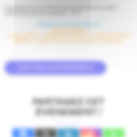
Les adhérents de l’APACOM bénéficient d’un tarif
préférentiel de participation : 15 €
Programme et inscription ici
informations pratiques
Contact AFCI : mbv@ateliermbv.com / 06 23 78 32 90
lNSEEC : Hangar 19, quai de Bacalan à Bordeaux
VOIR TOUS LES ÉVÉNEMENTS
PARTAGEZ CET
ÉVÉNEMENT !