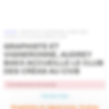
Panneau de gestion des cookies
ACCUEIL
»
GRAPHISTE ET VIGNERONNE, AUDREY BAKX
ACCUEILLE LE CLUB DES CRÉAS AU CIVB
GRAPHISTE ET
VIGNERONNE, AUDREY
BAKX ACCUEILLE LE CLUB
DES CRÉAS AU CIVB
Cet événement est terminé.
Club des Créas
Graphiste et vigneronne, Audrey