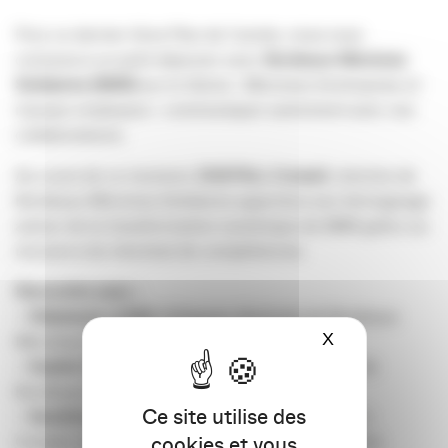
Pour ce dernier Gros Plan de l’année, nous vous
convions à un petit déjeuner avec
Bordeaux Mécènes
Solidaires (BMS)
sur le thème : Mécénat d’entreprise et
marque employeur : communiquer autrement avec vos
collaborateurs.
Au cours de ce moment,
DIGITALL Conseil
, mécène de
Bordeaux Mécènes Solidaires apportera son témoignage
autour de la transformation numérique de BMS grâce au
recours à du mécénat de compétences.
Rencontre avec :
– Stéphanie LOAN
, Déléguée Générale de Bordeaux
X
Masquer le ba
Mécènes Solidaires
– Sophie PEREZ
, Directrice du développement de
Bordeaux Mécènes Solidaires
Ce site utilise des
– Sandrine HIRIGOYEN
, Présidente de DIGITALL
cookies et vous
Conseil, mécène de Bordeaux Mécènes Solidaires