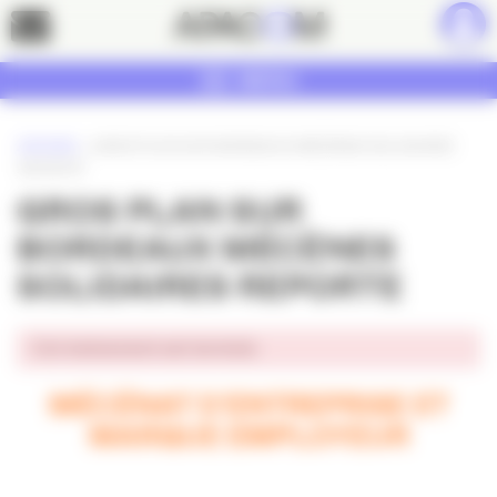
Panneau de gestion des cookies
Contact
MENU
ACCUEIL
»
GROS PLAN SUR BORDEAUX MÉCÈNES SOLIDAIRES
REPORTE
GROS PLAN SUR
BORDEAUX MÉCÈNES
SOLIDAIRES REPORTE
Cet événement est terminé.
MÉCÉNAT D’ENTREPRISE ET
MARQUE EMPLOYEUR