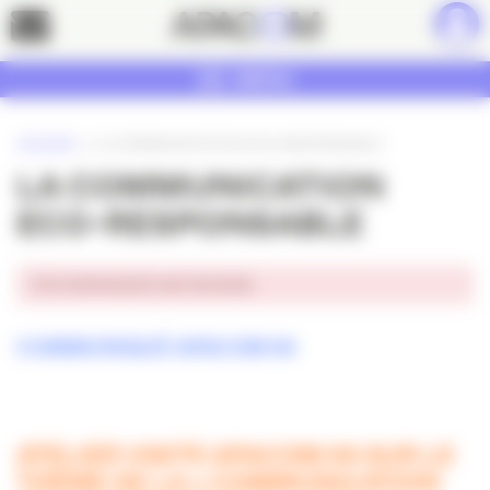
Panneau de gestion des cookies
Contact
MENU
ACCUEIL
»
LA COMMUNICATION ECO-RESPONSABLE
LA COMMUNICATION
ECO-RESPONSABLE
Cet événement est terminé.
COMMUNIQUÉ APACOM 64
ATELIER VISITE APACOM 64 SUR LE
THÈME DE LA « COMMUNICATION