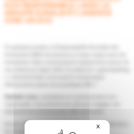
ECO-RESPONSABLE » AVEC LE
GROUPE EURALIS ET L’AGENCE
COM’ UN ECO
En quelques années, la Responsabilité Sociétale des
Entreprises (RSE) est devenue un enjeu majeur pour les
entreprises. Elles communiquent massivement autour de
ces notions au risque d’être accusées de « greenwashing
». Comment éviter cet écueil et communiquer
efficacement autour de sa politique RSE ?
Nathalie Leroy
, consultante en communication éco-
responsable, nous donnera les clés pour engager une
démarche de communication RSE structurée.
De son côté, le groupe coopératif Euralis est confronté à
X
Masquer le ba
de nombreux enjeux et engagé en matière de