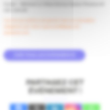
Euralis – Bâtiment Le Tellus Avenue Gaston Phoebus 64
230 LESCAR
L’accès aux ateliers est gratuit mais sur inscription
obligatoire par mail à apacom64@apacom-
aquitaine.com
VOIR TOUS LES ÉVÉNEMENTS
PARTAGEZ CET
ÉVÉNEMENT !