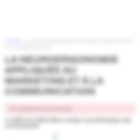
Panneau de gestion des cookies
ACCUEIL
»
LA NEUROERGONOMIE APPLIQUÉE AU MARKETING ET
À LA COMMUNICATION
LA NEUROERGONOMIE
APPLIQUÉE AU
MARKETING ET À LA
COMMUNICATION
Cet événement est terminé.
Le 18/20 de l’APACOM, l
e rendez-vous thématique des
communicants