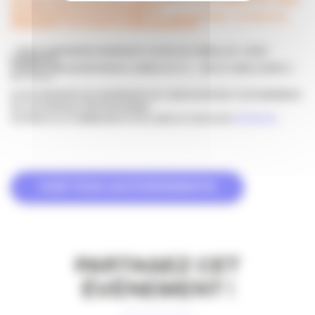
INSCRIPTION OBLIGATOIRE / AVANT MARDI 25 SEPTEMBRE SVP / DANS
LA LIMITE DES PLACES DISPONIBLES
PARTICIPATION AUX FRAIS PAYABLE À L’INSCRIPTION : 5 € POUR LES
ADHÉRENTS / 12 € POUR LES NON ADHÉRENTS
*
WIGI COWORKING BORDEAUX,
26 RUE DE CONDILLAC, 33000
BORDEAUX
TRAM À 5 MN (QUINCONCES LIGNES B ET C) – BUS À 5 MN (LIGNES 3,
56, 2 ET 6)
ACCÈS RÉSERVÉ AUX ADHÉRENTS DE L’ASSOCIATION ET AUX MEMBRES
DE LEUR RÉSEAU PROFESSIONNEL
ACCÉDEZ À LA COMMUNAUTÉ EN LIGNE DU 18/20 SUR
FACEBOOK
VOIR TOUS LES ÉVÉNEMENTS
PARTAGEZ CET
ÉVÉNEMENT !