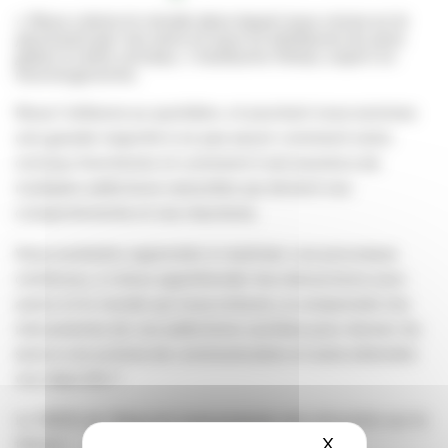
« Nous créons le monde dans lequel nous vivons en le
percevant par nos sens et nous lui attribuons du sens
grâce à notre cerveau. »
Guillaume Attias, expert en
neuroergonomie.
Nous l’utilisons au quotidien, et pourtant nous sommes
une grande majorité à ne pas savoir comment notre
cerveau fonctionne et comment il est soumis à de
multiples addictions naturelles qui dictent nos
comportements et nos réactions.
Vous souhaitez apprendre à maitriser ces processus
cérébraux, à mieux appréhender les interactions avec
autrui et le monde qui nous entoure, à comprendre les
mécanismes de ces addictions cachées pour donner du
sens à vos actions de communication et ainsi atteindre
vos objectifs ?
Le 18/20 de l’Apacom vous propose une rencontre sur le
thème :
X
Masquer le ba