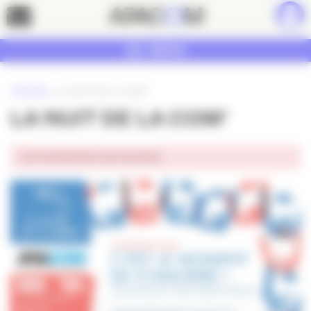
Panneau de gestion des cookies
Contact
MENU
ACCUEIL
»
LA NUIT DE LA COM’
LA NUIT DE LA COM’
Cet événement est terminé.