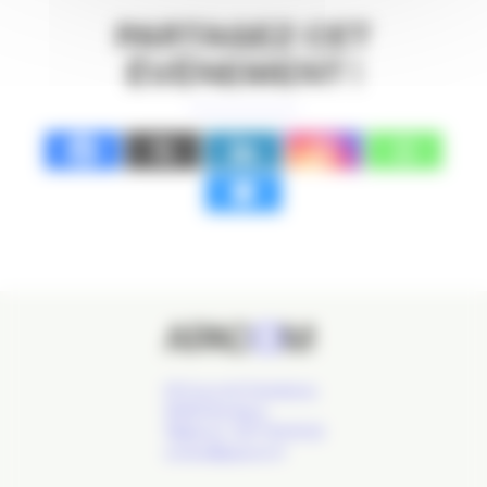
PARTAGEZ CET
ÉVÉNEMENT !
24 Cours de l'Intendance,
33000 Bordeaux
Téléphone : 09 77 93 40 32
contact@apacom.fr