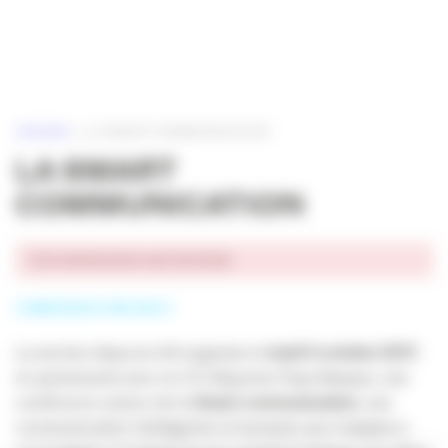
Panneau de gestion des cookies
ACCUEIL
»
LA SMART COMMUNICATION
LA SMART
COMMUNICATION
Cet événement est terminé.
COMMUNIQUÉ APACOM 64
La section Apacom 64 organise le
lundi 9 octobre 2017
,
en partenariat avec la CCI Bayonne Pays Basque, une
conférence autour de la
Smart communication
, une
communication intelligente et humaine qui s’adapte à