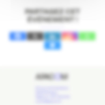
PARTAGEZ CET
ÉVÉNEMENT !
24 Cours de l'Intendance,
33000 Bordeaux
Téléphone : 09 77 93 40 32
contact@apacom.fr