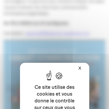
vos budgets. 4 experts locaux viendront balayer les idées
reçues et donner les clés d’une communication
d’entreprise pragmatique.
De 17h à 19h30 à la CCI de Bayonne
Inscription :
apacom64@apacom-aquitaine.com
X
Masquer le ba
Ce site utilise des
cookies et vous
donne le contrôle
sur ceux que vous