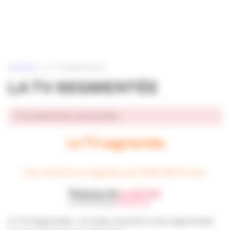
Panneau de gestion des cookies
ACCUEIL
»
LA TV SEGMENTÉE
LA TV SEGMENTÉE
Cet événement est terminé.
La TV segmentée
Une conférence organisée par APACOM 47 avec
La TV segmentée : un enjeu marché et une opportunité