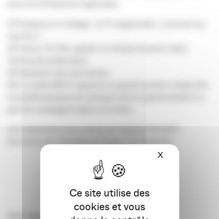
pour les entreprises régionales.
1/ Puissance et ciblage : la TV segmentée, comment ça
marche ?
2/ France TV Pub : garder un temps d’avance dans
l’efficacité publicitaire
3/ Quelques success stories
4/ Le media BRUT répond à un grand nombre d’objectifs
et problématiques de marques tout en géolocalisant ou
pas les campagnes grâce à la data.
Cet évènement sera animé par Sabine BOUDET,
Directrice de Clientèle de France TV Publicité.
X
Masquer le ba
Mardi 28 novembre 2023
de 8h30 à 10h
Ce site utilise des
à l’Agropole d’Agen*, Salle 2
cookies et vous
Petit déjeuner sur place.