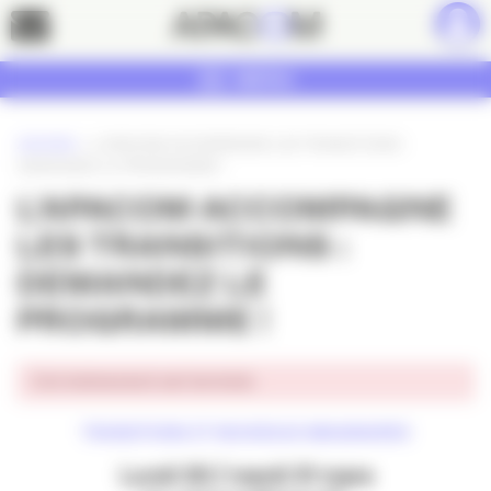
Panneau de gestion des cookies
Contact
MENU
ACCUEIL
»
L’APACOM ACCOMPAGNE LES TRANSITIONS :
DEMANDEZ LE PROGRAMME !
L’APACOM ACCOMPAGNE
LES TRANSITIONS :
DEMANDEZ LE
PROGRAMME !
Cet événement est terminé.
TRANSITIONS ET NOUVEAUX IMAGINAIRES
Lundi 30 / mardi 31 mars