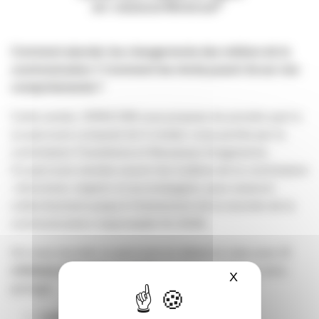
en visioconférence
*
Comment aborder les changements des métiers de la
communication ? Comment les récits jouent-ils sur nos
comportements ?
Cette année, l’APACOM vous propose de prendre part à
un parcours composé de 5 rendez-vous portés par la
commission Transitions et Nouveaux Imaginaires.
Ce parcours viendra nourrir les 3 piliers de la commission
: structurer, inspirer et accompagner, pour avancer
collectivement jusqu’à l’événement de la Journée de la
communication responsable fin 2026.
On vous raconte ce parcours en détail en visio avec
2
créneaux proposés au choix
, le même contenu y sera
X
Masquer le ba
partagé :
Lundi 30 mars de 8h45 à 9h30