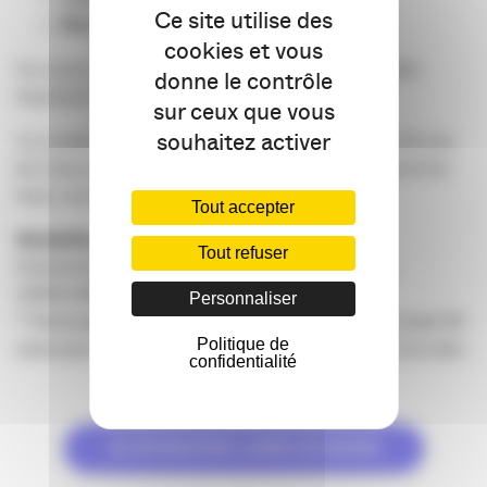
Ce site utilise des
⁠Mardi 31 mars de 18h30 à 19h15
cookies et vous
On vous y attend nombreux dans toute la Nouvelle-
donne le contrôle
Aquitaine !
sur ceux que vous
souhaitez activer
Ce rendez-vous s’inscrit dans la dynamique des 30 ans
de l’association : ouvrir grand les yeux, ouvrir grand les
bras, ouvrir grand la porte.
Tout accepter
M
odalités de participation / Infos pratiques
Tout refuser
Événement réservé aux membres adhérents de
l’APACOM.
Personnaliser
* Participation sur inscription préalable avant le lundi 30
Politique de
mars pour pouvoir recevoir le lien de connexion à la visio.
confidentialité
JE M’INSCRIS LUNDI 30 MARS