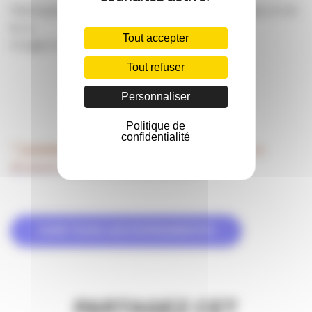
Participation au déjeuner : 15€ TTC pour les tapas, le vin
& co.
Tout accepter
A régler à l’inscription.
Tout refuser
INSCRIPTION ICI
Personnaliser
Politique de
confidentialité
*
Locomotiv’
: 4 cours de l’Intendance à Bordeaux
En savoir plus sur le Collège Agences
VOIR TOUS LES ÉVÉNEMENTS
PARTAGEZ CET