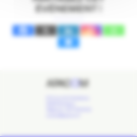
ÉVÉNEMENT !
24 Cours de l'Intendance,
33000 Bordeaux
Téléphone : 09 77 93 40 32
contact@apacom.fr