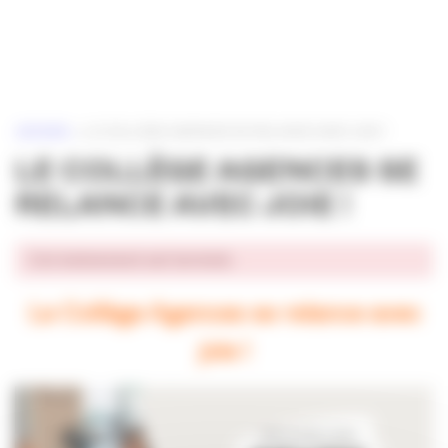
Panneau de gestion des cookies
ACCUEIL
»
LE COLLÈGE AGENCES SE RELANCE AVEC JOIE !
LE COLLÈGE AGENCES SE
RELANCE AVEC JOIE !
Cet événement est terminé.
Le Collège Agences se relance avec
joie !