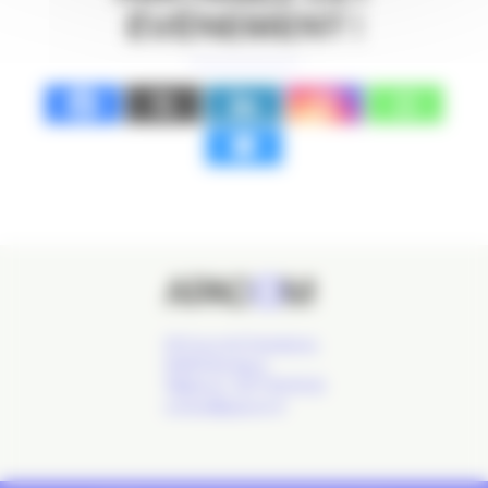
ÉVÉNEMENT !
24 Cours de l'Intendance,
33000 Bordeaux
Téléphone : 09 77 93 40 32
contact@apacom.fr