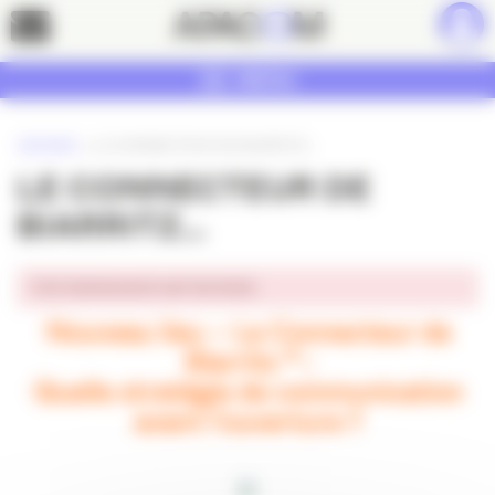
Panneau de gestion des cookies
Contact
MENU
ACCUEIL
»
LE CONNECTEUR DE BIARRITZ…
LE CONNECTEUR DE
BIARRITZ…
Cet événement est terminé.
Nouveau lieu – Le Connecteur de
Biarritz * :
Quelle
stratégie de communication
avant l’ouverture ?