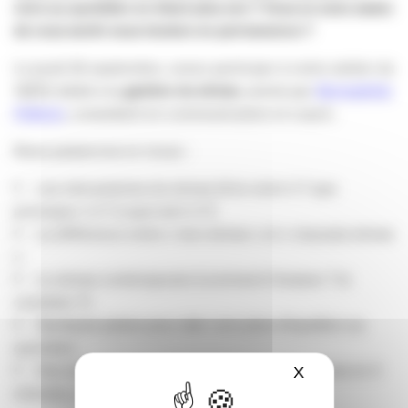
vivre au quotidien en étant plus zen ? Vous en avez assez
de vous sentir sous tension en permanence ?
Le jeudi 26 septembre, venez participer à notre atelier du
18/20 dédié à la
gestion du stress
, animé par
Bernadette
Pellerin
, consultant en communication et coach.
Nous passerons en revue :
• Les mécanismes du stress (d’où vient-il ? que
provoque-t-il ? à quoi sert-il ?)
• La différence entre « bon stress » et « mauvais stress
»
• Le stress contemporain (comment l’évaluer ? le
canaliser ?)
• Quelques pistes pour aller vers plus d’équilibre au
quotidien
• Des exercices simples de pratiques anti-stress en 3
X
Masquer le ba
minutes, en 10 minutes, en une heure…