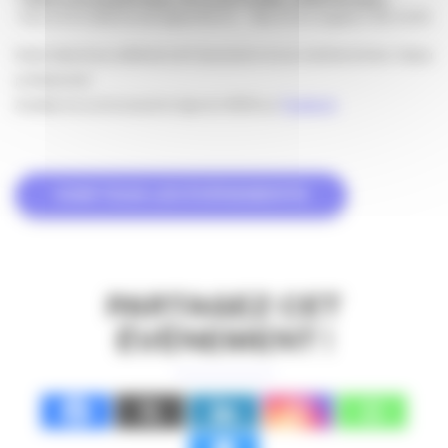
Tram à 5 mn (Quinconces lignes B et C) – Bus à 5 mn (Lignes 3, 56, 2 et 6)
Accès réservé aux adhérents de l’association et aux membres de leur réseau
professionnel
Accédez à la communauté en ligne du 18/20 sur
Facebook
VOIR TOUS LES ÉVÉNEMENTS
PARTAGEZ CET
ÉVÉNEMENT !