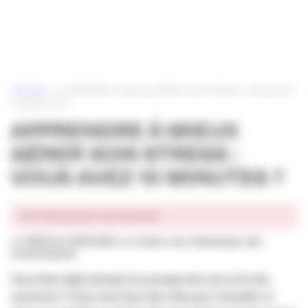
Panneau de gestion des cookies
ACCUEIL
»
APPRENDRE À MIEUX GÉRER SON STRESS : VOUS AVEZ
10 MINUTES ?
APPRENDRE À MIEUX
GÉRER SON STRESS :
VOUS AVEZ 10 MINUTES ?
Cet événement est terminé.
Le 18/20 de l’APACOM,
Le rendez-vous thématique des
communicants
Vous êtes déjà stressé à la perspective de la fin des
vacances ? Vous cherchez des clés pour travailler et