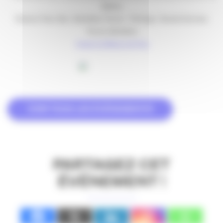
Buffon)
Stations Tram, Bus : Gambetta, Tourny – Parkings : Grands Hommes,
Tourny, Gambetta
Accès à la Maison de l’Eau
VOIR TOUS LES ÉVÉNEMENTS
PARTAGEZ CET
ÉVÉNEMENT !