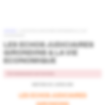
Panneau de gestion des cookies
ACCUEIL
»
LES ECHOS JUDICIAIRES GIRONDINS & LA VIE
ECONOMIQUE
LES ECHOS JUDICIAIRES
GIRONDINS & LA VIE
ECONOMIQUE
Cet événement est terminé.
MATINS DE L’APACOM
LES ECHOS JUDICIAIRES
GIRONDINS