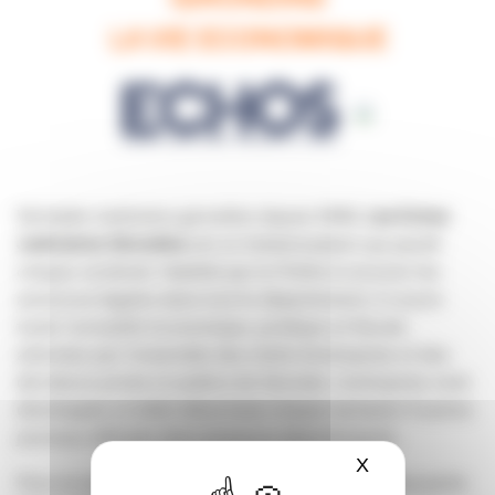
LA VIE ECONOMIQUE
Véritable institution girondine depuis 1848,
Les Echos
Judiciaires Girondins
est un hebdomadaire qui paraît
chaque vendredi. Habilité par le Préfet à recevoir les
annonces légales dans tout le département, il couvre
toute l’actualité économique, juridique et fiscale
attendue par l’ensemble des chefs d’entreprise et des
décideurs privés et publics de Gironde. L’entreprise s’est
développée et édite désormais chaque semaine 4 autres
journaux diffusés dans plusieurs départements.
X
Masquer le ba
Pour en savoir plus sur ce groupe de presse qui se porte