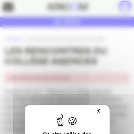
Panneau de gestion des cookies
Contact
MENU
ACCUEIL
»
LES RENCONTRES DU COLLÈGE AGENCES
LES RENCONTRES DU
COLLÈGE AGENCES
Cet événement est terminé.
Vendredi 26 avril – Déjeuner du Collège Agences
Le Collège Agences se réunira à nouveau le 26 avril à
l’heure du déjeuner pour échanger des idées et points de
X
Masquer le ba
vue, parler spécificités et complémentarités… Vous êtes
responsable d’une agence et souhaitez participer ?
Contactez la commission
Collège Agences