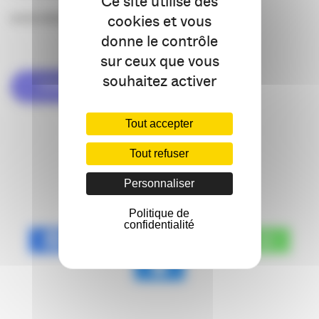
Ce site utilise des
cookies et vous
ACCÈS RÉSERVÉ AUX ADHÉRENTS
donne le contrôle
sur ceux que vous
souhaitez activer
VOIR TOUS LES ÉVÉNEMENTS
Tout accepter
Tout refuser
PARTAGEZ CET
ÉVÉNEMENT !
Personnaliser
Politique de
confidentialité