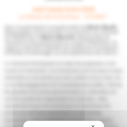
Jeudi 17 janvier de 8h à 10h30
au Radisson Blu de Bordeaux – DOCKG6*
Avec la participation exceptionnelle de
Marion Baudin
,
Responsable communication et promotion du mécénat
de l’ADMICAL et
Marion Blanchet
, Responsable du
mécénat et des partenariats au musée d’Aquitaine. Un
regard croisé afin d’aborder les tendances et pratiques
actuelles et d’échanger sur les expériences de chacun.
Le mécénat d’entreprise ne cesse de progresser et de
vouloir se réinventer. Les entreprises sont de plus en plus
sollicitées et ont parfois du mal à arbitrer leurs choix. Au
vu du désengagement de l’investissement public, mêmes
les grandes structures patrimoniales et culturelles ont
créé les postes de responsable du mécénat… Que
représentent pour les entreprises et institutions les
actions de mécénat, partenariat ou sponsoring
aujourd’hui : enjeux nationaux ou territoriaux, leviers
X
Masquer le ba