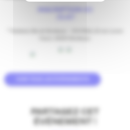
INSCRIPTION ICI
CLIC!
* Radisson Blu de Bordeaux – DOCKG6, 63 rue Lucien
Faure, 33300 Bordeaux.
VOIR TOUS LES ÉVÉNEMENTS
PARTAGEZ CET
ÉVÉNEMENT !