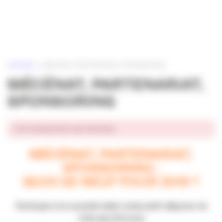
Panneau de gestion des cookies
ACCUEIL
»
MÉCÉNAT, PARTENARIAT, SPONSORING
MÉCÉNAT, PARTENARIAT,
SPONSORING
Cet événement est terminé.
MÉCÉNAT, PARTENARIAT,
SPONSORING :
QUOI DE NEUF POUR 2019 ?
Participez à la nouvelle table ronde petit-déjeuner du
Club des DirComs