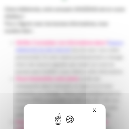
Chers Adhérents, notre annuaire 2021/2022 est en cours
d’édition !
Pour y figurer avec les bonnes informations, vous
voudrez bien :
Vérifier / actualiser vos informations dans l’
Espace
Adhérents du site internet
(accès avec vos codes
personnels). Si votre statut professionnel a changé,
merci de nous le signaler par email car vous ne
pouvez pas modifier vous-même cette information.
Nous transmettre votre photo
si elle est
manquante dans l’annuaire en ligne ou si vous
souhaitez en changer. Photo d’identité/portrait au
format JPEG, si possible en 300 dpi, 30 x 40 mm.
L’annuaire vise à favoriser la connaissance entre
X
Masquer le ba
adhérents,
les photos sont donc essentielles.
Vous assurer que vous avez bien réglé votre