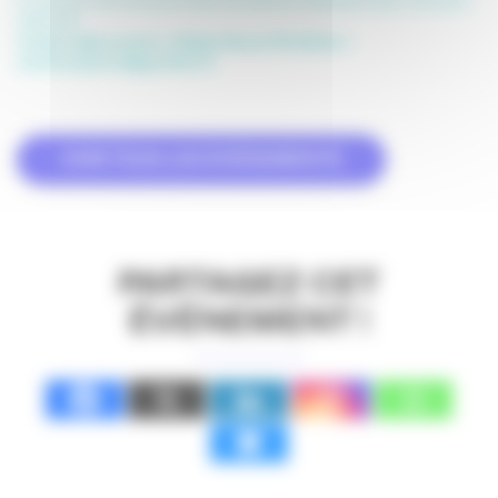
et valoriser votre structure avec une insertion publicitaire dans l’annuaire
APACOM.
Contact régie annuaire : Philippe Giraud (PG Edition) –
annuaire.apacom@pg-edition.fr
VOIR TOUS LES ÉVÉNEMENTS
PARTAGEZ CET
ÉVÉNEMENT !