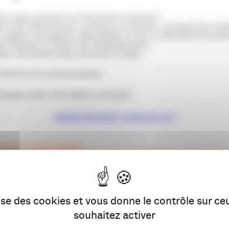
rle, mais comment ça fonctionne vraiment ?
el à des influenceurs, comment s’y prendre, comment les chois
 appel à une agence spécialisée ou non, et aborderons toutes
es marques, le retour sur investissement…
strer de manière plus concrète le sujet.
 influence et communication.
hanges autour d’un Apéro convivial !
INSCRIVEZ-VOUS ICI
ANT SUR LE LIEN CI-DESSUS.
ENREGISTREMENT DANS LA LIMITE DES PLACES DISPONIBLES, JUSQU’AU VEND
B DE LA PRESSE
lise des cookies et vous donne le contrôle sur c
souhaitez activer