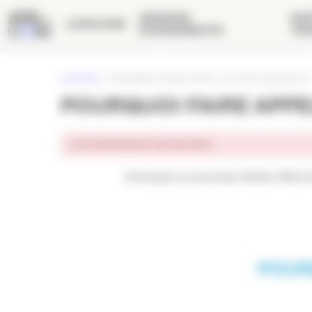
Panneau de gestion des cookies
GRANDS
NOS
L’APACOM
ÉVÉNEMENTS
TRA
ACCUEIL
»
POURQUOI FAIRE APPEL À UN INFLUENCEUR ?
POURQUOI FAIRE APPE
Cet événement est terminé.
Participez au prochain Atelier Web d
POURQ