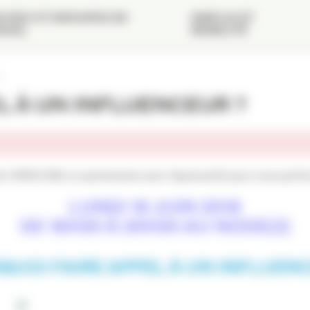
 RDV ET GROUPES DE
EMPLOI ET
VAIL
MOBILITÉ
L À UN INFLUENCEUR ?
e l’APACOM, en partenariat avec Aquinum(1) pour vous perfec
LUNDI 18 JUIN 2018
DE 18H30 À 20H30 AU NODE
(2)
UOI FAIRE APPEL À UN INFLUEN