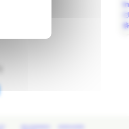
!
ET
REJOIGNEZ-
ANNUAIRE