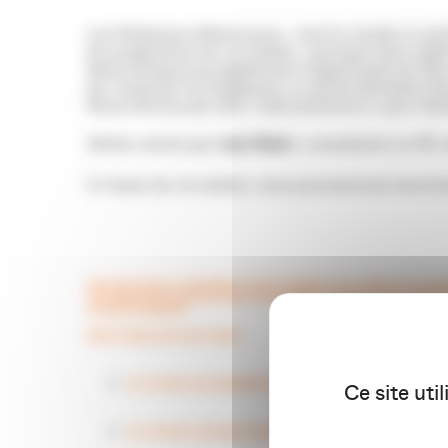
Les Relations influenceurs… tout le monde en pa
Au programme de cet atelier : pourquoi faire app
Nous évoquerons également l’opportunité de faire
de contacter les blogueurs, ce qu’ils attendent d
Nous finirons par des « best practices » pour illu
Atelier animé par
Lisa Wyler
, consultante en RP,
A l’issue de cet atelier, nous poursuivrons nos éc
INSCRIPTION ET PAIEMENT DIRECTEMENT EN LIGNE EN CLIQU
LES INSCRIPTIONS SE FONT AUTOMATIQUEMENT PAR ORDRE D’
20 PARTICIPANTS.
PARTICIPATION AUX FRAIS :
15 €
POUR LES ADHÉRENTS APACOM, AQUINUM ET CLU
Ce site uti
30 €
POUR LES NON ADHÉRENTS