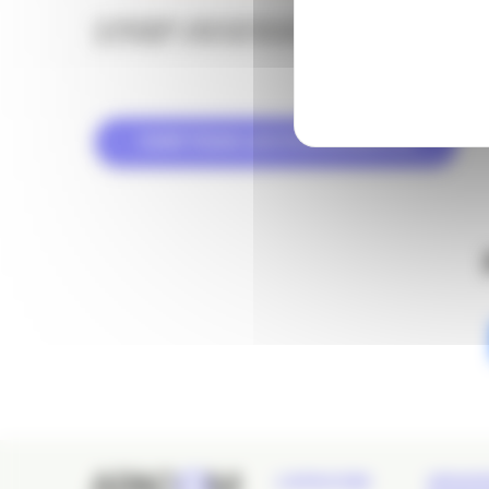
(1) AQUINUM
:
ASSOCIATION DES PROFESSIONNELS DU NUMÉ
(2)
LE NODE :
12 RUE DES FAUSSETS 33000 BORDEAUX
VOIR TOUS LES ÉVÉNEMENTS
L’APACOM
GRAN