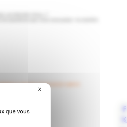
ir, qu’attendre d’eux…?
 les questions que vous vous posez : la manière
REDI 15 JUIN 2018. CET ATELIER EST LIMITÉ À
X
Masquer le bandeau des cookies
eux que vous