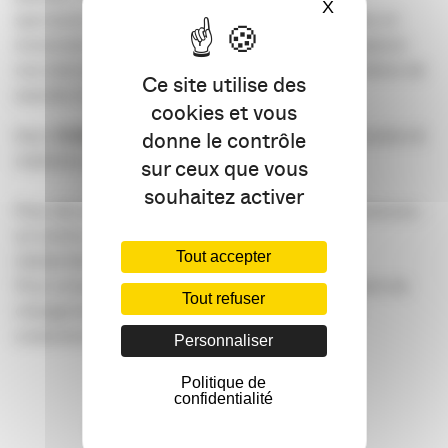
X
Masquer le ba
spectacle, venez tenter une expérience collective et
immersive sur le climat : une autre manière d’explorer
nos interrogations, de trouver des solutions ou même de
Ce site utilise des
susciter le débat.
cookies et vous
Avec
Emilie Gouet-Billet
, responsable communication &
donne le contrôle
relations médias de Cap Sciences
sur ceux que vous
souhaitez activer
Pour découvrir les actions & missions de Cap Sciences :
un centre de culture scientifique, technique et
Tout accepter
industrielle
Pour envisager une nouvelle fois la communication du
Tout refuser
changement ou comment passer de la prise de
conscience à l’action ?
Personnaliser
Politique de
confidentialité
INSCRIVEZ-VOUS ICI