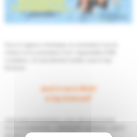
Face à l’urgence climatique, la commission Com &
Culture et la commission Com’ responsable / RSE
s’unissent… Et vous donnent rendez-vous à Cap
Sciences
jeudi 4 mai à 18h30
à Cap Sciences*
Juste avant sa fermeture, venez découvrir le tout
nouveau programme : « Réchauffe l’ambiance…pas la
planète ! » : Une exposition ? Non… Plus qu’un