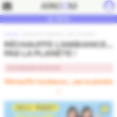
Panneau de gestion des cookies
Contact
MENU
ACCUEIL
»
RÉCHAUFFE L’AMBIANCE… PAS LA PLANÈTE !
RÉCHAUFFE L’AMBIANCE…
PAS LA PLANÈTE !
Cet événement est terminé.
Réchauffe l’ambiance… pas la planète
!