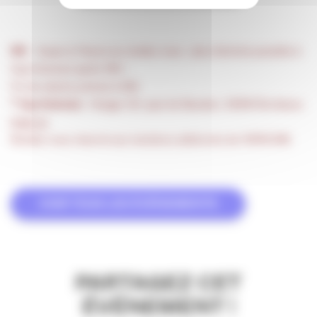
NB
– Soyez à l’heure au rendez-vous : plus d’entrée possible à
Cap Sciences après 19h !
Fin de séance prévue à 20h
* Cap Sciences
: Hangar 20, quai de Bacalan, 33300 Bordeaux.
C’est ici
.
Rendez-vous réservé aux membres adhérents de l’APACOM.
VOIR TOUS LES ÉVÉNEMENTS
PARTAGEZ CET
ÉVÉNEMENT !