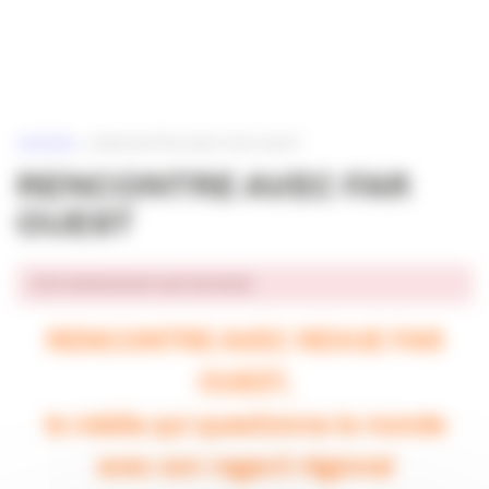
Panneau de gestion des cookies
ACCUEIL
»
RENCONTRE AVEC FAR OUEST
RENCONTRE AVEC FAR
OUEST
Cet événement est terminé.
RENCONTRE AVEC REVUE FAR
OUEST,
le média qui questionne le monde
avec son regard régional