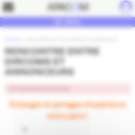
Panneau de gestion des cookies
Contact
MENU
ACCUEIL
»
RENCONTRE ENTRE DIRCOMS ET ANNONCEURS
RENCONTRE ENTRE
DIRCOMS ET
ANNONCEURS
Cet événement est terminé.
Échanges et partages d’expérience
entre pairs !