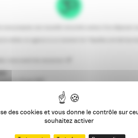
 vous propose une nouvelle rencontre autour d’un déjeuner s
le métier en agence à ce moment-là ? Quelles ont été les év
dez-vous avant les vacances ! 🌈
ues
 avant le 23 juin SVP
directeur·rices d’agences
 à l’inscription
0 Bordeaux.
lise des cookies et vous donne le contrôle sur c
souhaitez activer
INSCRIPTION ICI