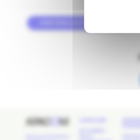
VOIR TOUS LES ÉVÉNEMENTS
L’APACOM
GRAN
ÉVÉN
QUI SOMMES-
NOUS ?
APACOM
24 Cours de l'Intendance,