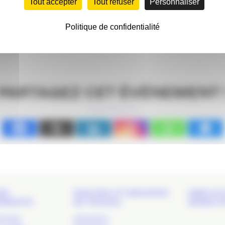
Tout accepter
Tout refuser
Personnaliser
Politique de confidentialité
PARTAGEZ CET ÉVÉNEMENT 
DS
NOS RDV ET GROUPES
EMPLOI 
EMENTS
DE TRAVAIL
MOBILIT
 SHOW
APACOM 47