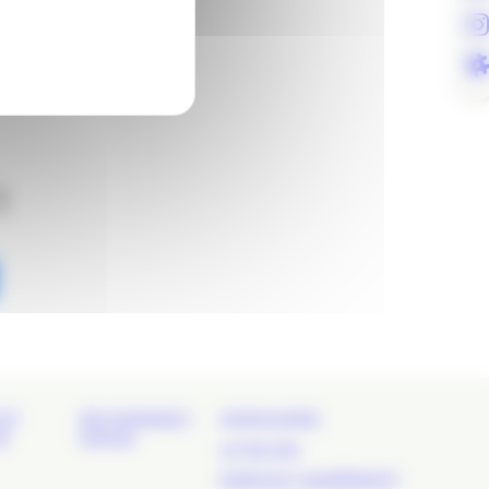
!
ET
REJOIGNEZ-
ANNUAIRE
É
NOUS
LE BLOG
ESPACE ADHÉRENT