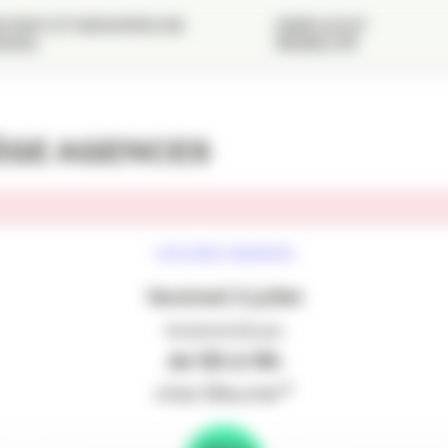
 RDV ET GROUPES DE
EMPLOI ET
VAIL
MOBILITÉ
ÈGE AGENCES
COLLÈGE AGENCES
Vendredi 3 juillet
Vendredi 26 juin
de 12h à 14h
chez Meunier*