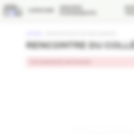
Panneau de gestion des cookies
GRANDS
NOS
L’APACOM
ÉVÉNEMENTS
TRA
ACCUEIL
»
RENCONTRE DU COLLÈGE AGENCES
RENCONTRE DU COLL
Cet événement est terminé.