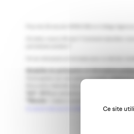
Pour les 30 ans de l’APACOM, le Collège Agences
Où étiez-vous à 30 ans ? Comment abordiez-vous 
prochaines années ?
On se retrouvera en terrasse pour ce dernier ren
Modalit
és de participation et informations pratiq
Participation sur inscription préalable obligatoire
Rencontre réservée aux adhérents de l’APACOM, 
Tarif
:
26 €
par personne pour le déjeuner, payables
*Meunier
: 3 place Lucien Victor Meunier, 3300
Ce site uti
En savoir plus sur le Collège Agences