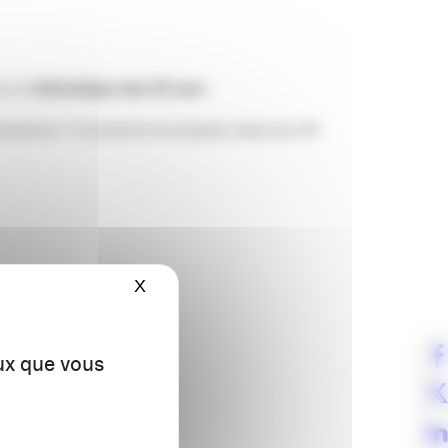
ur la
thématique des
30 ans
!
olutions ? Comment se projeter dans les 30
X
Masquer le bandeau des cookies
eux que vous