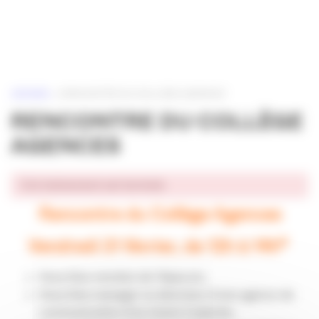
Panneau de gestion des cookies
ACCUEIL
»
RENCONTRE DU COLLÈGE AGENCES
RENCONTRE DU COLLÈGE
AGENCES
Cet événement est terminé.
Rencontre du Collège Agences
Vendredi 21 février, de 12h à 14h*
Vous êtes membre de l’Apacom,
Vous êtes manager ou directeur d’une agence de
communication d’au moins 2 salariés,