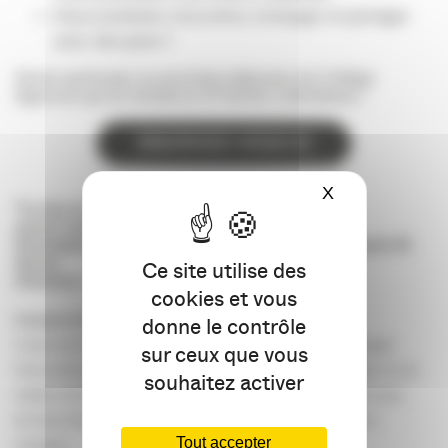
Vous souhaitez rencontrer, échanger et partager
avec des pairs ?
Venez participer au prochain déjeuner du Collège
Agences qui se tiendra le 21 février à Bordeaux :
INSCRIVEZ-VOUS ICI
X
Masquer le ba
*Le lieu et les modalités du rendez-vous vous
seront communiqués ultérieurement.
Participation sur inscription préalable au plus tard mardi 18
février.
Ce site utilise des
Attention : Places limitées.
cookies et vous
A propos du Collège Agences de l’APACOM
donne le contrôle
L’action du Collège Agences a pour objectif de favoriser les échanges
sur ceux que vous
directs entre agences de communication, globales ou spécialisées, sur les
souhaitez activer
métiers, les bonnes pratiques, les tendances et évolutions… mais aussi
de mieux faire connaissance et identifier des complémentarités et
Tout accepter
synergies.