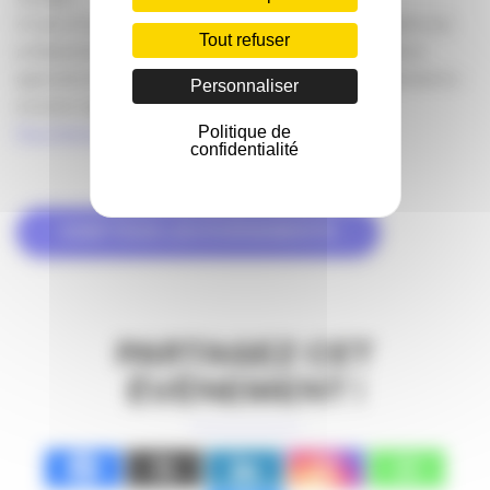
A raison d’un déjeuner par mois, les membres du collège accueillent tout
Tout refuser
professionnel, membre de l’APACOM et dirigeant ou responsable en
agence de communication, souhaitant échanger, débattre et valoriser la «
Personnaliser
structure » agence.
Politique de
Plus d’informations
confidentialité
VOIR TOUS LES ÉVÉNEMENTS
PARTAGEZ CET
ÉVÉNEMENT !