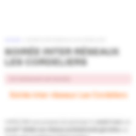
Panneau de gestion des cookies
ACCUEIL
»
SOIRÉE INTER RÉSEAUX LES CORDELIERS
SOIRÉE INTER RÉSEAUX
LES CORDELIERS
Cet événement est terminé.
Soirée inter réseaux Les Cordeliers
L’APACOM vous propose de participer le
Jeudi 2 Juin
à la
soirée* dédiée aux réseaux professionnels girondins
, au