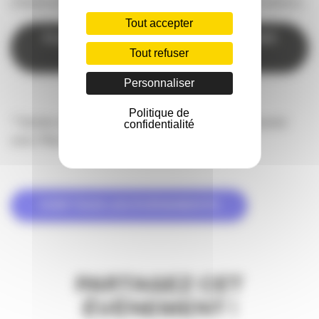
d’élaboration des Crémants de Bordeaux des Cordeliers.
Tout accepter
PLUS D’INFORMATION ET INSCRIPTION
Tout refuser
ICI
Personnaliser
Politique de
* Soirée organisée par Les Cordeliers, en partenariat
confidentialité
avec Placeco
VOIR TOUS LES ÉVÉNEMENTS
PARTAGEZ CET
ÉVÉNEMENT !