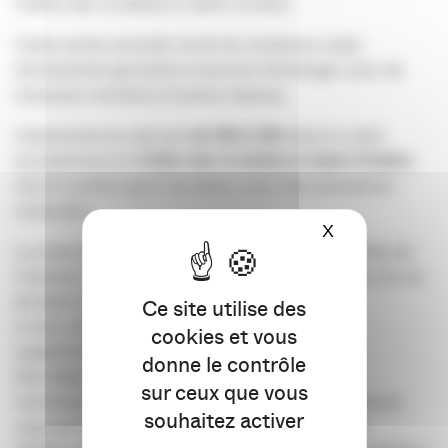
Cloître des Cordeliers à Saint-Emilion.
Cette soirée annuelle réunit de nombreux clubs
d’entreprises girondins et permet d’échanger avec de
nouveaux membres d’autres réseaux.
L’événement se déroule
de 18h à 23h
dans le cadre
exceptionnel du
Cloître des Cordeliers à Saint-Emilion
,
mis en lumière pour l’occasion, avec des animations
musicales.
X
Masquer le ba
Le ticket (45 €) comprend le panier repas, une flûte de
Crémant millésimé LES CORDELIERS et un verre de vin
de Saint-Emilion.
Ce site utilise des
Le bar restera ouvert pour toute faim ou soif
cookies et vous
supplémentaire.
donne le contrôle
Des départs réguliers de visites guidées du site
sur ceux que vous
touristique et des 3 kilomètres de caves souterraines
souhaitez activer
vous seront proposés pour découvrir la méthode