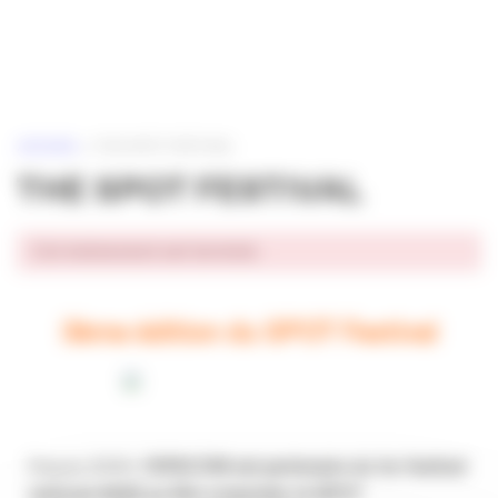
Panneau de gestion des cookies
ACCUEIL
»
THE SPOT FESTIVAL
THE SPOT FESTIVAL
Cet événement est terminé.
3ème édition du SPOT Festival
Depuis 2020,
l’APACOM est partenaire du 1er festival
national dédié au film corporate, le SPOT