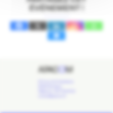
ÉVÉNEMENT !
24 Cours de l'Intendance,
33000 Bordeaux
Téléphone : 09 77 93 40 32
contact@apacom.fr