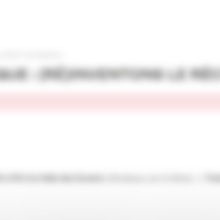
 RÉCIT DE DEMAIN !
E : (RÉ)INVENTONS LE RÉC
P
*, qui organise chaque année une table ronde afin de mettre en lu
h à 21h à la Halle des Douves
à Bordeaux, sur le thème : «
Tran