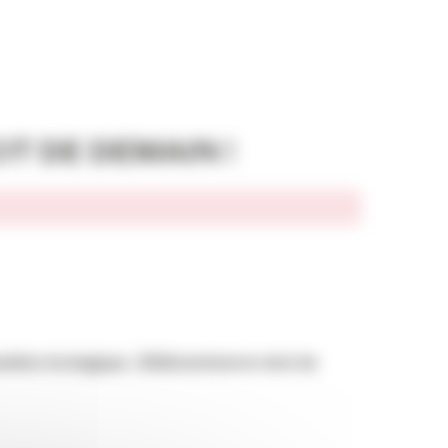
IT DE DEMAIN !
mière une grande tendance de la communication publique
sition écologique : (Ré)inventons le récit de