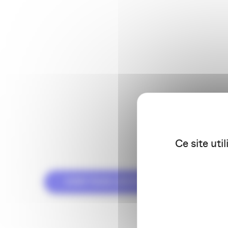
Action durable ou greenwashing ? Conviction ou opportun
Hélène Bracon
, chargée de communication de la mair
Charles-Marie Boret
, consultant à Epiceum et correspo
Aurélia Cocheteux
, spécialiste en communication et 
et d’autres intervenants à venir.
L’occasion pour nous, professionnels de la communicati
* Sphère CPP est l’association du Master Communicatio
Ce site uti
VOIR TOUS LES ÉVÉNEMENTS