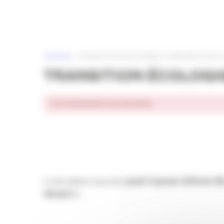
Panneau de gestion des cookies
ACCUEIL
»
TRANSITION ÉCOLOGIQUE : (RÉ)INVENTONS LE
TRANSITION ÉCOLOGIQU
Cet événement est terminé.
L’APACOM est partenaire de l’association
Sphère CP
et politique.
La 9e édition aura lieu
jeudi 11 janvier 2018 de 18
demain !
« .