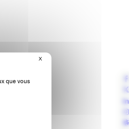
discuter de ces enjeux avec :
X
Masquer le bandeau des cookies
t Sciences Po Bordeaux.
eux que vous