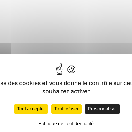
isme ? Récit utopiste ou impact réel ? Venez faire vivre le débat et 
ie de Paris et membre d’EELV,
ndant régional de l’Université d’été de l’ACIDD,
en développement durable,
on, d’échanger sur nos stratégies et nos pratiques.
Plus d’information et inscription ici
n Publique et Politique de l’Université Bordeaux Montaigne (ISIC) e
lise des cookies et vous donne le contrôle sur c
souhaitez activer
Tout accepter
Tout refuser
Personnaliser
Politique de confidentialité