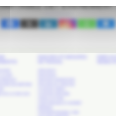
PARTAGEZ CET ÉVÉNEMENT 
DS
NOS RDV ET GROUPES
EMPLOI 
EMENTS
DE TRAVAIL
MOBILIT
 SHOW
APACOM 47
LA COM’
APACOM 64
S RÉSEAUX
APACOM CONNEXIONS
TOIRE DES MÉTIERS
ATELIERS DE L’APACOM
OM’
CLUB DES CRÉAS
S DE LA COM. SUD-
CLUB DES DIRCOMS
COM & CULTURE
COM PUBLIQUE ET INTÉRÊT
GÉNÉRAL
COM RESPONSABLE / RSE