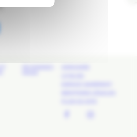
!
ET
REJOIGNEZ-
ANNUAIRE
É
NOUS
LE BLOG
ESPACE ADHÉRENT
MENTIONS LÉGALES
PLAN DU SITE
FACEBOOK
TWITTER
LINKEDIN
INSTAGR