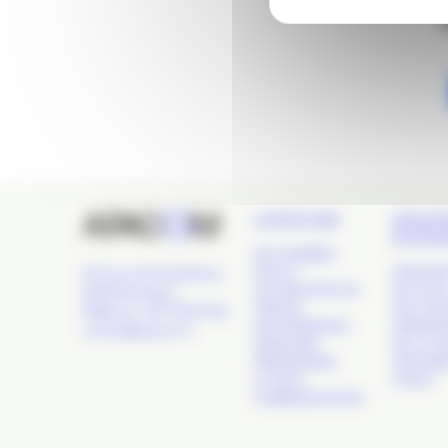
L’APACOM
GRAN
ÉVÉN
QUI SOMMES-
NOUS ?
APACOM
24 Cours de l'Intendance,
LES GROUPES DE
NUIT DE 
33000 Bordeaux
TRAVAIL
NUIT DE
Téléphone : 09 77 93 40 32
GOUVERNANCE
OBSERVA
contact@apacom.fr
ANNUAIRE
DE LA C
PARTENAIRES
TROPHÉE
LE PÔLE
OUEST
COMMUNICATION