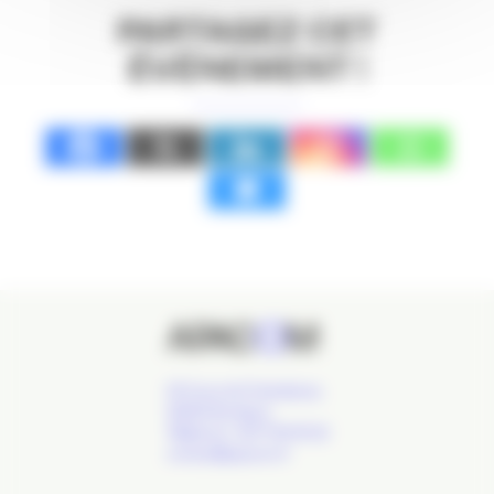
PARTAGEZ CET
ÉVÉNEMENT !
24 Cours de l'Intendance,
33000 Bordeaux
Téléphone : 09 77 93 40 32
contact@apacom.fr