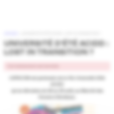
Panneau de gestion des cookies
ACCUEIL
»
UNIVERSITÉ D’ÉTÉ ACIDD : LOST IN TRANSITION ?
UNIVERSITÉ D’ÉTÉ ACIDD :
LOST IN TRANSITION ?
Cet événement est terminé.
L’APACOM est partenaire de la 15e Université d’été
ACIDD
qui se déroulera du 28 au 29 août, au Marché des
Douves à Bordeaux.