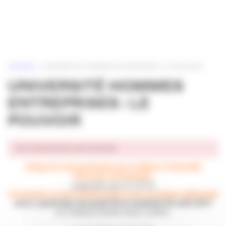
Panneau de gestion des cookies
ACCUEIL
»
UNIVERSITÉ HOMMES ENTREPRISES : LE POUVOIR
UNIVERSITÉ HOMMES
ENTREPRISES : LE
POUVOIR
Cet événement est terminé.
L’Apacom est partenaire de la
23ème Université
Hommes-Entreprises
organisée par le CECA
et propose un tarif préférentiel à ses membres adhérents
pour y participer
les jeudi 24 et vendredi 25 août 2017
au château Smith Haut-Lafitte.