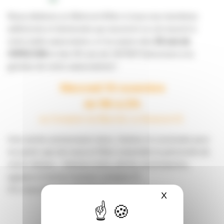
Nous dédions un Welcom’After à tous nos membres
adhérents et bénévoles qui œuvrent ou ont œuvré à
notre belle association, à l’occasion des
25 ans de
l’APACOM
et des 40 ans de l’AFREP (structure à la
genèse de notre association) !
Mercredi 10 novembre
de 19h à 21h
au Comptoir du Marché, Le Bouscat (1)
Une soirée anniversaire donc, festive et conviviale pour
ne parler que de nous et fêter ensemble la pérennité de
notre réseau… réseaux amis, pitchs commissions,
agapes et bonne humeur compris 🙂
On vous attend nombreux !
X
Masquer le ba
INSCRIPTION ICI