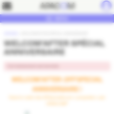
Panneau de gestion des cookies
Contact
MENU
ACCUEIL
»
WELCOM’AFTER SPÉCIAL ANNIVERSAIRE
WELCOM’AFTER SPÉCIAL
ANNIVERSAIRE
Cet événement est terminé.
WELCOM’AFTER
OFF
SPECIAL
ANNIVERSAIRE !
Dans le cadre des #10joursdecom « propulsés » par
l’APACOM*