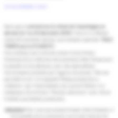
30 NOVEMBRE 2009
Alors que le
sommet sur le climat de Copenhague se
déroule du 7 au 18 décembre 2009
, France 5 a diffusé
mardi 24 novembre dernier une émission spéciale
“SALE
TEMPS pour la PLANETE”.
Une émission qui s’articule autour d’une fiction,
d’extraits de la collection documentaire Sale Temps pour
la planète et de plateaux, avec des spécialistes.
Une émission produite par l’agence de presse “Elle est
pas belle la vie“ et à laquelle Philéas production a
collaboré : par l’intermédiaire de Laurent Philton, Co-
réalisateur de la fiction “Demain sûrement” avec Hervé
Corbière journaliste producteur.
Attention!
Pour ceux qui auraient loupé cette émission, il
est possible de la revisionner sur le site Internet de