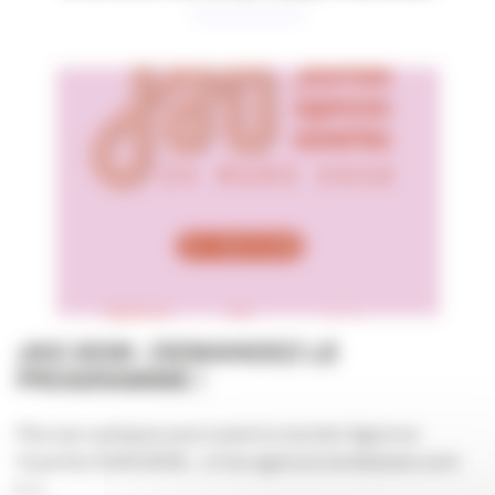
JAO 2026 : DEMANDEZ LE
PROGRAMME !
Plus que quelques jours avant la Journée Agences
Ouvertes #JAO2026… et les agences bordelaises sont
[...]