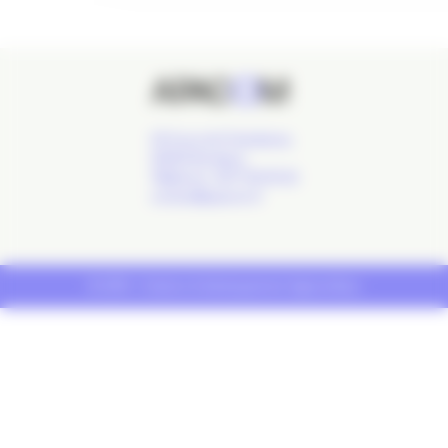
24 Cours de l'Intendance,
33000 Bordeaux
Téléphone : 09 77 93 40 32
contact@apacom.fr
© 2019 - Création & développement
Agence Buzz