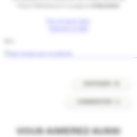
France Télévisions et ce jusqu’au
8 décembre
!
Pour en savoir plus :
Visionner la vidéo
M.C.
PARTAGER
COMMENTER
VOUS AIMEREZ AUSSI